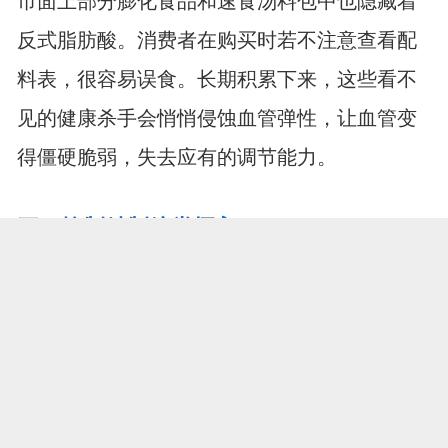
市面上部分膨化食品和速食汤料包中也隐藏着
反式脂肪酸。消费者在购买时若不注意查看配
料表，很容易误食。长期积累下来，这些看不
见的健康杀手会悄悄侵蚀血管弹性，让血管变
得僵硬脆弱，失去应有的调节能力。
三、控制精制糖类摄入
1.血糖波动剧烈
甜点、含糖饮料等精制糖类食物进入人体后，
会被迅速吸收转化为葡萄糖，引起血糖急剧升
高。为了降低血糖，胰腺不得不分泌大量胰岛