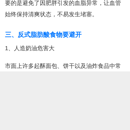
要的是避免了因肥胖引发的血脂异常，让血管
始终保持清爽状态，不易发生堵塞。
三、反式脂肪酸食物要避开
1、人造奶油危害大
市面上许多起酥面包、饼干以及油炸食品中常
含有反式脂肪酸。这种成分被称为血管的“隐形
杀手”，它会升高坏胆固醇水平，同时降低好胆
固醇水平。双重打击之下，血管内的垃圾清理
能力大幅下降，斑块形成的速度显著加快。识
别配料表中的氢化植物油字样，是避开此类伤