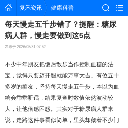
复禾资讯
健康科普
每天慢走五千步错了？提醒：糖尿
病人群，慢走要做到这5点
发布于 2026/05/31 07:52
不少中年朋友把饭后散步当作控制血糖的法
宝，觉得只要迈开腿就能万事大吉。有位五十
多岁的糖友，坚持每天慢走五千步，本以为血
糖会乖乖听话，结果复查时数值依然波动较
大，让他倍感困惑。其实对于糖尿病人群来
说，走路这件事看似简单，里头却藏着不少门