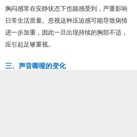
胸闷感常在安静状态下也能感受到，严重影响
日常生活质量。忽视这种压迫感可能导致病情
进一步加重，因此一旦出现持续的胸部不适，
应引起足够重视。
三、声音嘶哑的变化
1.突然发声困难
在没有感冒或用嗓过度的情况下，声音突然变
得沙哑，甚至失声，且持续时间较长，这与喉
返神经受压有关。肺部上方的病变如果影响到
控制声带的神经，就会导致声音改变。这种嘶