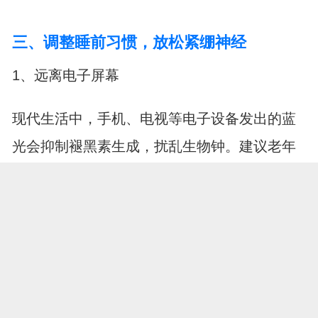
三、调整睡前习惯，放松紧绷神经
1、远离电子屏幕
现代生活中，手机、电视等电子设备发出的蓝
光会抑制褪黑素生成，扰乱生物钟。建议老年
人在睡前一段时间内停止使用这些设备，改为
阅读纸质书籍、听舒缓音乐或进行简单的拉伸
运动。让大脑从兴奋状态逐渐平静下来，为即
将到来的睡眠做好铺垫。
2、避免剧烈活动