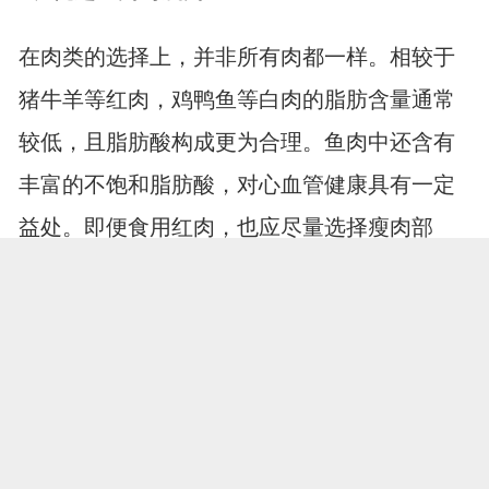
在肉类的选择上，并非所有肉都一样。相较于
猪牛羊等红肉，鸡鸭鱼等白肉的脂肪含量通常
较低，且脂肪酸构成更为合理。鱼肉中还含有
丰富的不饱和脂肪酸，对心血管健康具有一定
益处。即便食用红肉，也应尽量选择瘦肉部
分，剔除可见的肥肉和皮。通过调整肉类结
构，可以在获取营养的同时，减少多余脂肪的
摄入，降低心脏负担。
2、控制总量与搭配
所谓每天二两肉的说法，强调的是适量原则。