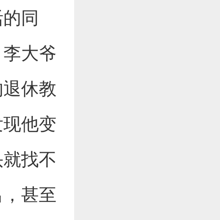
活的同
。李大爷
的退休教
发现他变
头就找不
出，甚至