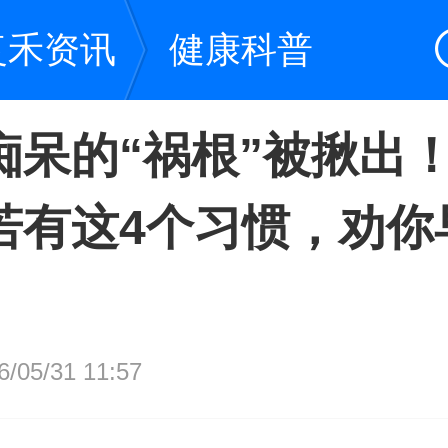
复禾资讯
健康科普
痴呆的“祸根”被揪出
若有这4个习惯，劝你
05/31 11:57