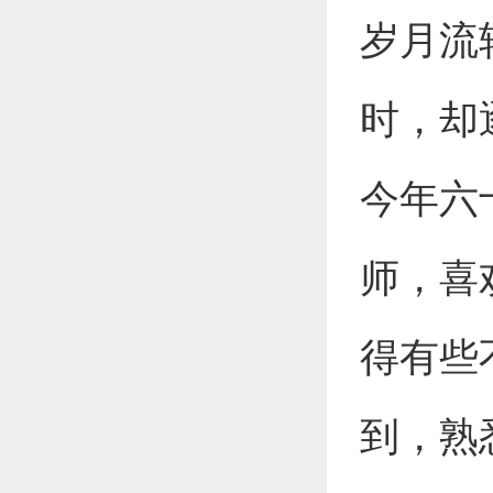
岁月流
时，却
今年六
师，喜
得有些
到，熟