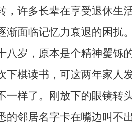
转，许多长辈在享受退休生
逐渐面临记忆力衰退的困扰
十八岁，原本是个精神矍铄
欢下棋读书，可这两年家人
不一样了。刚放下的眼镜转
悉的邻居名字卡在嘴边叫不