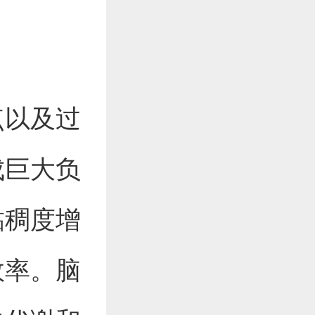
点以及过
成巨大负
黏稠度增
效率。脑