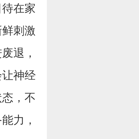
日待在家
新鲜刺激
进废退，
会让神经
状态，不
备能力，