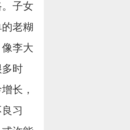
路。子女
单的老糊
。像李大
很多时
龄增长，
不良习