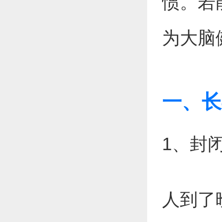
惯。若
为大脑
一、长
1、封
人到了