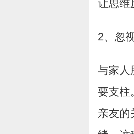
让思维
2、忽
与家人
要支柱
亲友的