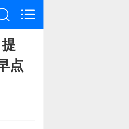
！提
早点