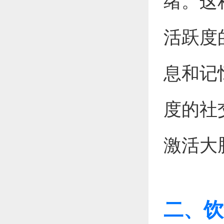
绪。这
活跃度
息和记
度的社
激活大
二、饮