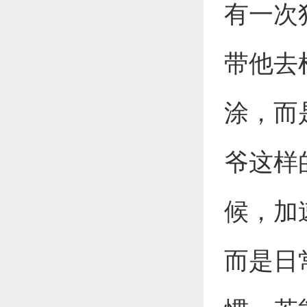
有一次
带他去
涂，而
爷这样
候，加
而是日