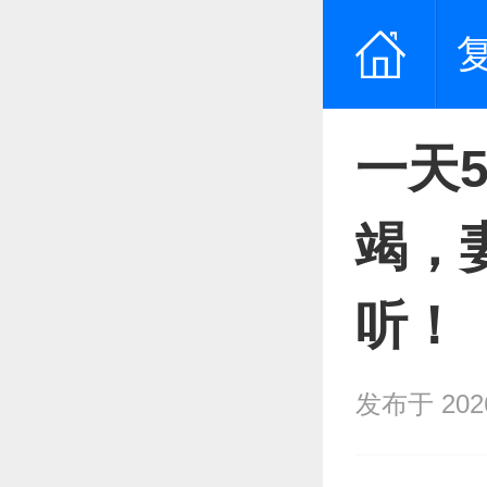
一天
竭，
听！
发布于 2026/