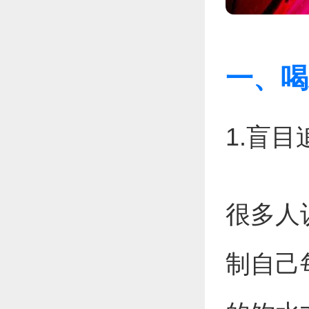
一、喝
1.盲
很多人
制自己