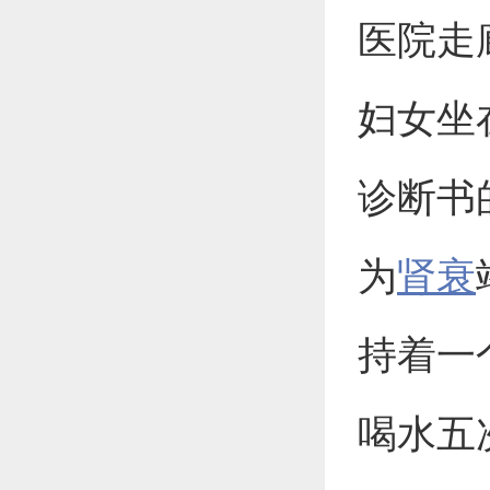
医院走
妇女坐
诊断书
为
肾衰
持着一
喝水五