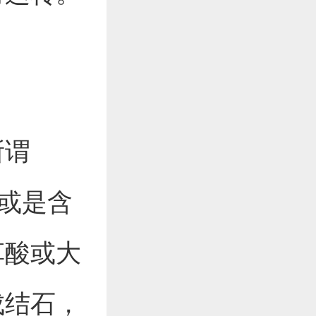
所谓
啡或是含
草酸或大
成结石，