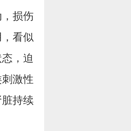
动，损伤
用，看似
状态，迫
类刺激性
肾脏持续