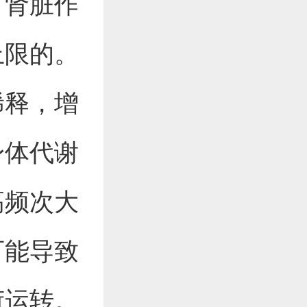
。肾脏作
上限的。
稀释，增
身体代谢
高频次大
可能导致
荷运转。