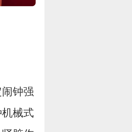
定闹钟强
种机械式