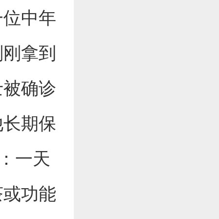
一位中年
刚刚拿到
士被确诊
他长期保
惯：一天
茶或功能