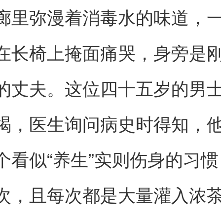
廊里弥漫着消毒水的味道，
在长椅上掩面痛哭，身旁是
的丈夫。这位四十五岁的男
竭，医生询问病史时得知，
个看似“养生”实则伤身的习
次，且每次都是大量灌入浓