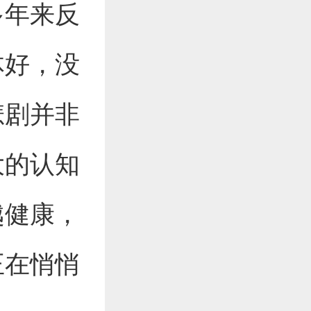
多年来反
体好，没
悲剧并非
大的认知
越健康，
正在悄悄