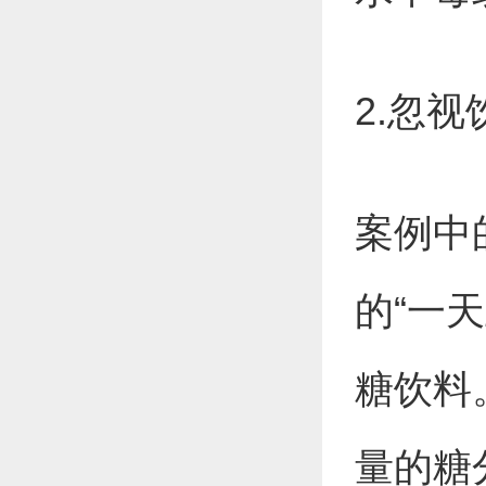
2.忽
案例中
的“一
糖饮料
量的糖