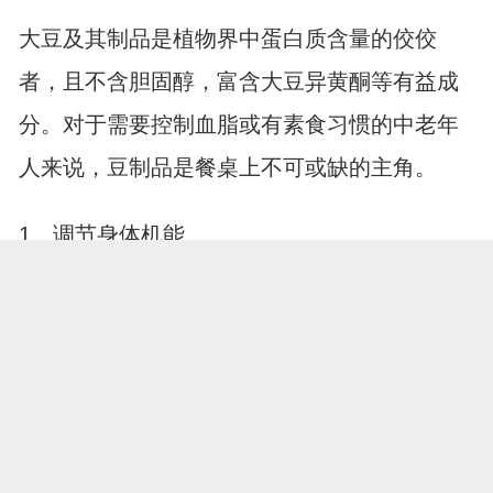
大豆及其制品是植物界中蛋白质含量的佼佼
者，且不含胆固醇，富含大豆异黄酮等有益成
分。对于需要控制血脂或有素食习惯的中老年
人来说，豆制品是餐桌上不可或缺的主角。
1、调节身体机能
豆腐、豆浆、豆干等豆制品不仅口感细腻，还
含有多种对人体有益的微量元素。其中的大豆
蛋白有助于调节血脂水平，保护血管弹性。长
期食用豆制品，能够帮助维持血压稳定，降低
患慢性.病的风险，是性价比极高的健康食材。