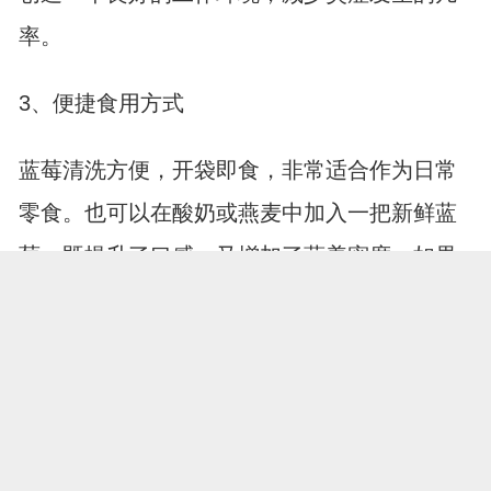
率。
3、便捷食用方式
蓝莓清洗方便，开袋即食，非常适合作为日常
零食。也可以在酸奶或燕麦中加入一把新鲜蓝
莓，既提升了口感，又增加了营养密度。如果
是冷冻蓝莓，用来打成果汁或制作思慕雪也是
不错的选择，低温保存反而能较好地锁住营养
成分。
三、桑葚：时令佳果的滋养力