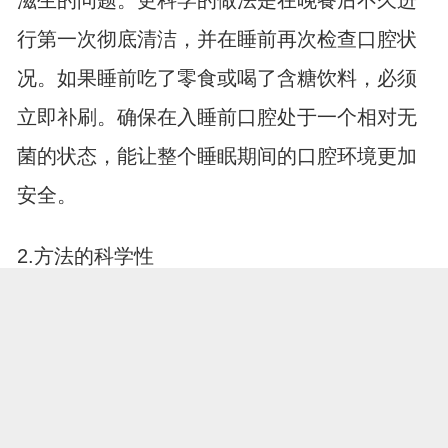
滋生的问题。更科学的做法是在晚餐后不久进
行第一次彻底清洁，并在睡前再次检查口腔状
况。如果睡前吃了零食或喝了含糖饮料，必须
立即补刷。确保在入睡前口腔处于一个相对无
菌的状态，能让整个睡眠期间的口腔环境更加
安全。
2.方法的科学性
仅仅把牙刷放在嘴里来回拉扯并不能达到清洁
效果。需要采用科学的刷牙手法，将刷毛倾斜
一定角度，对准牙齿与牙龈的交界处，进行小
幅度的颤动清洁。每一个牙面都要照顾到，包