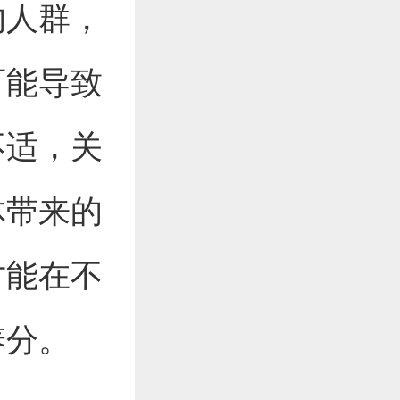
的人群，
可能导致
不适，关
体带来的
才能在不
养分。