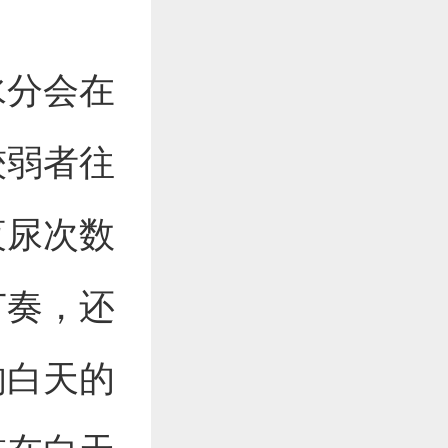
水分会在
较弱者往
夜尿次数
节奏，还
响白天的