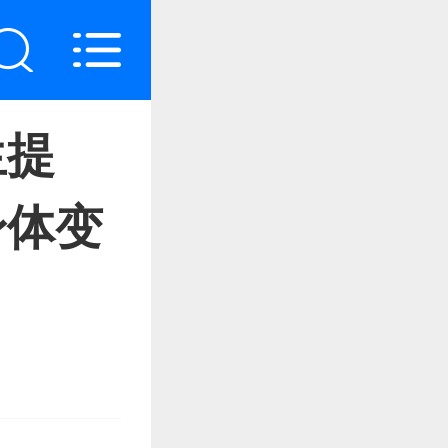
生提
身体变