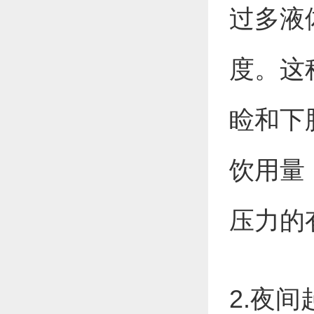
过多液
度。这
睑和下
饮用量
压力的
2.夜