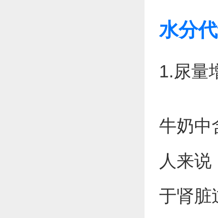
水分代
1.尿
牛奶中
人来说
于肾脏