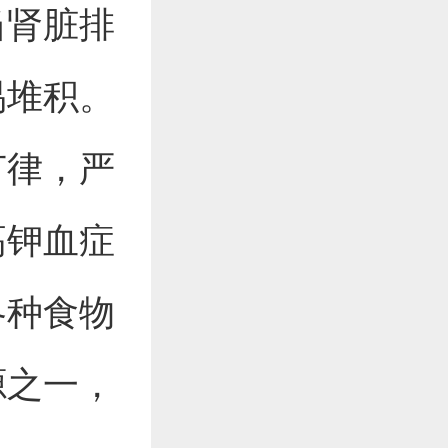
当肾脏排
易堆积。
节律，严
高钾血症
各种食物
源之一，