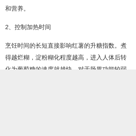
和营养。
2、控制加热时间
烹饪时间的长短直接影响红薯的升糖指数。煮
得越烂糊，淀粉糊化程度越高，进入人体后转
化为葡萄糖的速度就越快。对于肠胃功能较弱
的人，软烂的红薯确实好消化，但对于需要平
稳血糖的人群，稍微保持一点硬度的红薯更为
合适。蒸煮时不必追求入口即化，保留些许咀
嚼感，有助于延缓糖分吸收，增加饱腹感。
3、搭配蛋白质食用