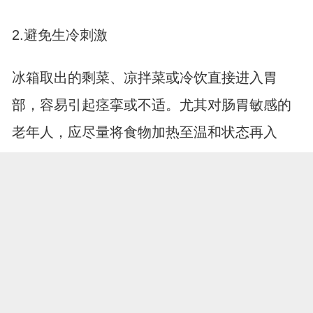
2.避免生冷刺激
冰箱取出的剩菜、凉拌菜或冷饮直接进入胃
部，容易引起痉挛或不适。尤其对肠胃敏感的
老年人，应尽量将食物加热至温和状态再入
口。
3.季节适配调整
虽然不强调特定季节，但日常仍可根据气温变
化微调食物温度。天气偏凉时适当增加热汤热
菜比例，帮助身体维持核心温度，促进血液循