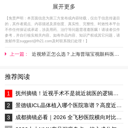
展开更多
【免责声明：本页面信息为第三方发布或内容转载，仅出于信息传递目
的，其作者观点、内容描述及原创度、真实性、完整性、时效性本平台
不作任何保证或承诺，涉及用药、治疗等问题需谨遵医嘱！请读者仅作
参考，并自行核实相关内容。如有作品内容、知识产权或其它问题，请
发邮件至suggest@fh21.com及时联系我们处理！】
上一篇 :
近视矫正怎么选？上海普瑞宝视眼科医院详解全飞秒、半飞秒、ICL三大术式优缺点
推荐阅读
1
抚州摘镜！近视手术不是就近就医的逻辑——从设备到医师手术量的技术分析
2
景德镇ICL晶体植入哪个医院靠谱？高度近视摘镜指南
3
成都摘镜必看｜2026 全飞秒医院横向对比，华厦眼科实力出圈