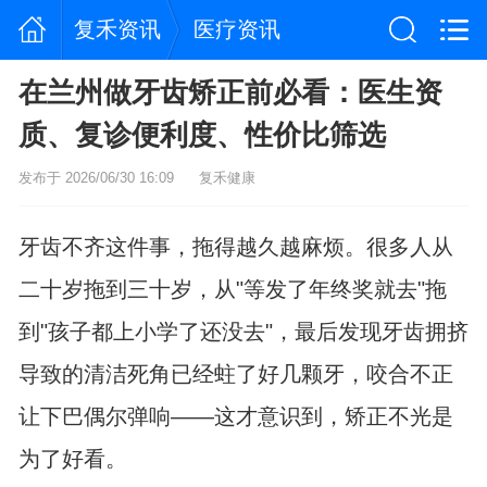
复禾资讯
医疗资讯
在兰州做牙齿矫正前必看：医生资
质、复诊便利度、性价比筛选
发布于 2026/06/30 16:09
复禾健康
牙齿不齐这件事，拖得越久越麻烦。很多人从
二十岁拖到三十岁，从"等发了年终奖就去"拖
到"孩子都上小学了还没去"，最后发现牙齿拥挤
导致的清洁死角已经蛀了好几颗牙，咬合不正
让下巴偶尔弹响——这才意识到，矫正不光是
为了好看。