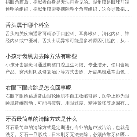
捐眼角膜后，捐献者自身是无法再看见的。眼角膜是眼球前端
透明的组织，捐献角膜需要摘除整个角膜组织，这会导致捐献
者眼球结构受...
舌头属于哪个科室
舌头相关疾病通常可就诊于口腔科、耳鼻喉科、消化内科、神
经内科或中医科。舌头出现异常可能是多种原因引起的，从局
部问题到全身...
小孩牙齿黑斑去除方法有哪些
小孩牙齿黑斑可通过调整口腔卫生习惯、专业洁牙、使用含氟
产品、窝沟封闭及修复治疗等方式去除。牙齿黑斑通常由色素
沉着、龋齿或...
右眼下眼睑跳是怎么回事呢
右眼下眼睑跳通常由眼轮匝肌不自主收缩引起，医学上称为眼
睑肌纤维颤动，可能与疲劳、用眼过度、精神紧张等原因有
关，也可能是一...
牙石最简单的清除方式是什么
牙石最简单的清除方式是定期进行专业的超声波洁治，也就是
洗牙。牙石一旦形成，日常刷牙无法去除，必须依靠牙科医生