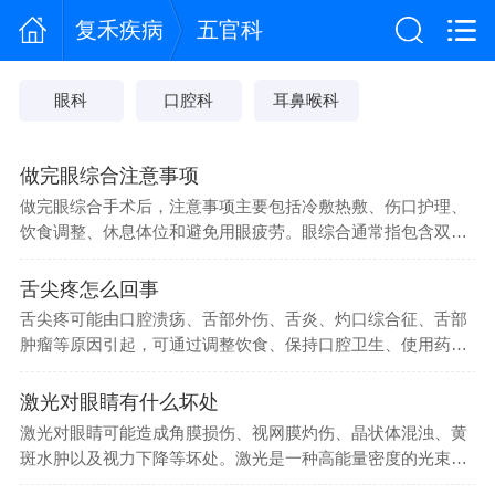
复禾疾病
五官科
眼科
口腔科
耳鼻喉科
做完眼综合注意事项
做完眼综合手术后，注意事项主要包括冷敷热敷、伤口护理、
饮食调整、休息体位和避免用眼疲劳。眼综合通常指包含双眼
皮、开眼角、...
舌尖疼怎么回事
舌尖疼可能由口腔溃疡、舌部外伤、舌炎、灼口综合征、舌部
肿瘤等原因引起，可通过调整饮食、保持口腔卫生、使用药
物、心理疏导、...
激光对眼睛有什么坏处
激光对眼睛可能造成角膜损伤、视网膜灼伤、晶状体混浊、黄
斑水肿以及视力下降等坏处。激光是一种高能量密度的光束，
若操作不当或...