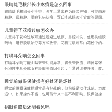
眼睛睫毛根部长小疙瘩是怎么回事
眼睛睫毛根部长小疙瘩，医学上通常称为眼睑肿物，可能由麦
粒肿、霰粒肿、眼睑乳头状瘤、粟丘疹或眼睑汗管瘤等原因引
起，可通过热...
儿童得了花粉过敏怎么办
儿童得了花粉过敏可通过规避过敏原、鼻腔冲洗、使用抗组胺
药物、进行脱敏治疗等方式改善。花粉过敏通常由花粉中的蛋
白质成分引发...
打嗝耳朵响怎么回事
打嗝耳朵响可能由咽鼓管功能异常、胃食管反流、精神紧张、
分泌性中耳炎或听神经瘤等原因引起，可通过调整呼吸、改善
饮食习惯、药...
睡觉前做眼保健操有好处还是坏处
睡觉前做眼保健操通常是有好处的，但前提是动作规范、力度
适中。如果操作不当，也可能带来一些不利影响。眼保健操主
要通过按摩眼...
捐眼角膜后还能看见吗