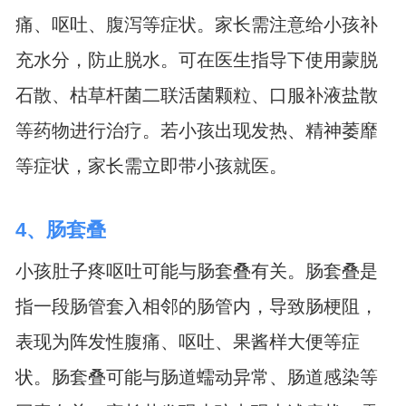
痛、呕吐、腹泻等症状。家长需注意给小孩补
充水分，防止脱水。可在医生指导下使用蒙脱
石散、枯草杆菌二联活菌颗粒、口服补液盐散
等药物进行治疗。若小孩出现发热、精神萎靡
等症状，家长需立即带小孩就医。
4、肠套叠
小孩肚子疼呕吐可能与肠套叠有关。肠套叠是
指一段肠管套入相邻的肠管内，导致肠梗阻，
表现为阵发性腹痛、呕吐、果酱样大便等症
状。肠套叠可能与肠道蠕动异常、肠道感染等