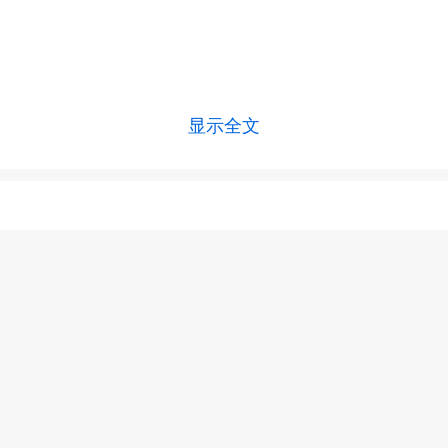
显示全文
上一篇 :
高尿酸血症是不是痛风