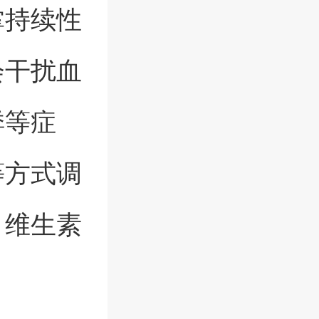
掌持续性
会干扰血
悸等症
等方式调
、维生素