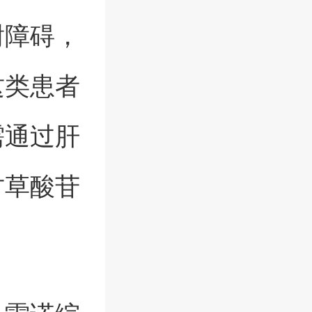
谢障碍，
这类患者
需通过肝
甘草酸苷