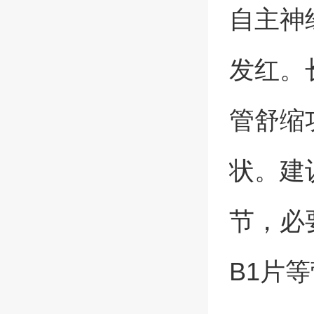
自主神
发红。
管舒缩
状。建
节，必
B1片