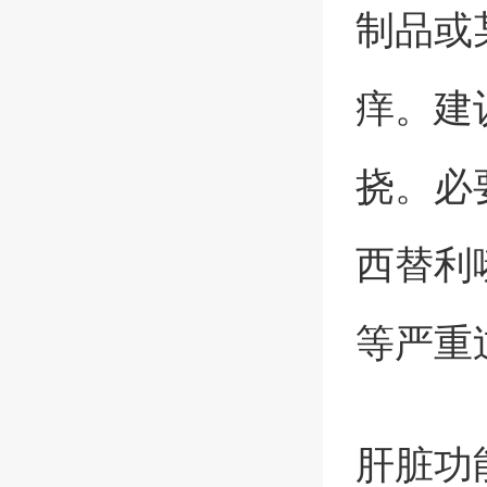
制品或
痒。建
挠。必
西替利
等严重
肝脏功