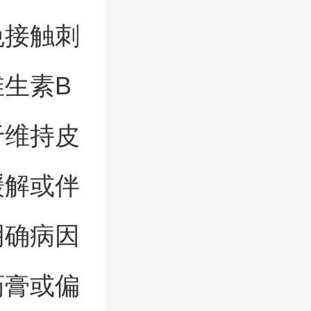
免接触刺
生素B
于维持皮
缓解或伴
明确病因
药膏或偏