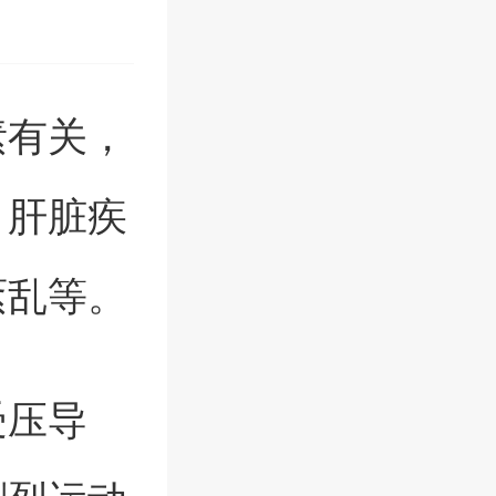
素有关，
、肝脏疾
紊乱等。
受压导