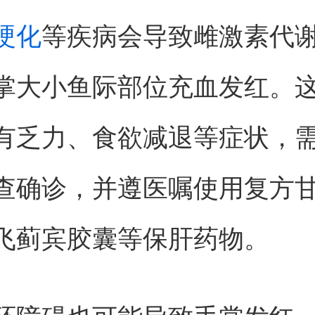
硬化
等疾病会导致雌激素代
掌大小鱼际部位充血发红。
有乏力、食欲减退等症状，
查确诊，并遵医嘱使用复方
飞蓟宾胶囊等保肝药物。