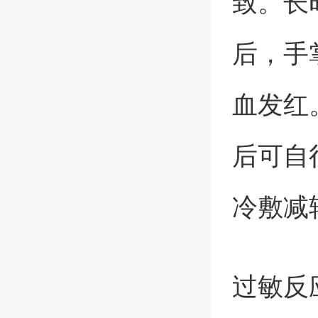
致。长
后，手
血发红
后可自
冷敷减
过敏反