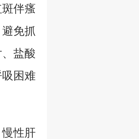
红斑伴瘙
，避免抓
片、盐酸
呼吸困难
。慢性肝