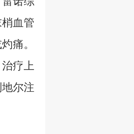
。雷诺综
末梢血管
或灼痛。
，治疗上
列地尔注