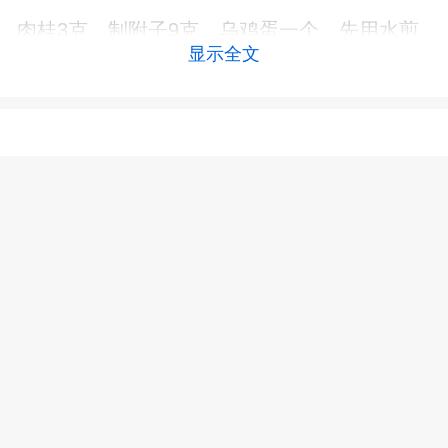
肉桂3克，制附子9克，乌鸡蛋一个，先用水煎
显示全文
煮肉桂、附片后过滤去渣，在其汁液中打入鸡
蛋，煮熟后吃蛋饮汁，每日服2次。此法适用于
阳气衰败的女性治疗白带量多症状。
免责声明：本页面信息为第三方发布或内容转载，仅出于信息传递目
的，其作者观点、内容描述及原创度、真实性、完整性、时效性本平台
不作任何保证或承诺，涉及用药、治疗等问题需谨遵医嘱！请读者仅作
参考，并自行核实相关内容。如有作品内容、知识产权或其它问题，请
发邮件至suggest@fh21.com及时联系我们处理！
上一篇 :
异味白带异常怎么办
下一篇 :
月经少白带少是怎么回事？白带异常的表现有哪些？