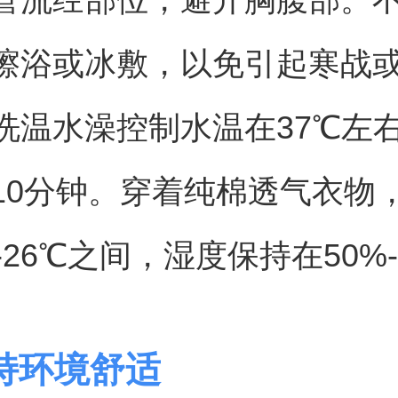
擦浴或冰敷，以免引起寒战
洗温水澡控制水温在37℃左
10分钟。穿着纯棉透气衣物
-26℃之间，湿度保持在50%-
持环境舒适