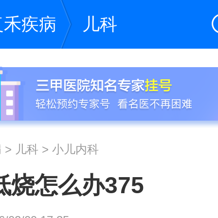
复禾疾病
儿科
病
>
儿科
>
小儿内科
低烧怎么办375