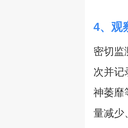
4、观
密切监
次并记
神萎靡
量减少