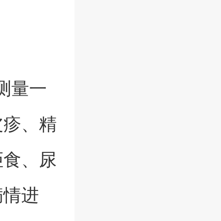
测量一
皮疹、精
拒食、尿
病情进