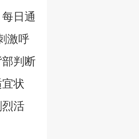
，每日通
刺激呼
背部判断
适宜状
剧烈活