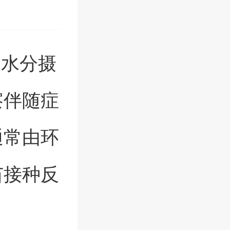
加水分摄
察伴随症
通常由环
苗接种反