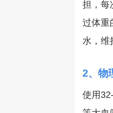
担，每
过体重
水，维
2、物
使用3
等大血