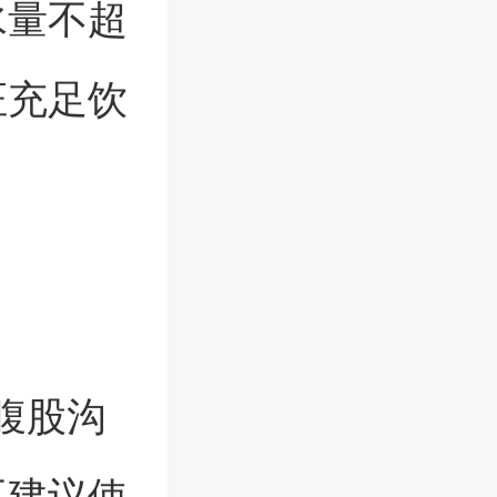
水量不超
证充足饮
、腹股沟
不建议使