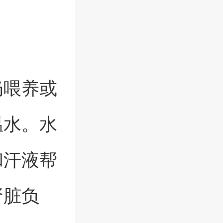
奶喂养或
温水。水
和汗液帮
肾脏负