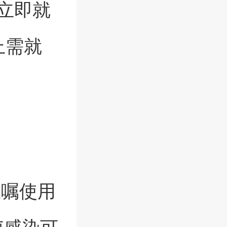
立即就
上需就
医嘱使用