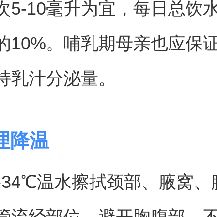
次5-10毫升为宜，每日总饮
的10%。哺乳期母亲也应保
持乳汁分泌量。
理降温
2-34℃温水擦拭颈部、腋窝
管流经部位，避开胸腹部。