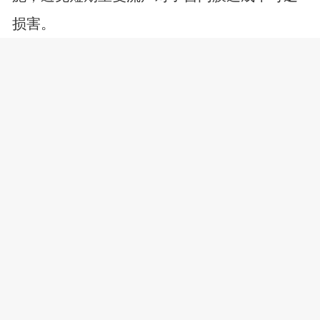
损害。
免责声明：本页面信息为第三方发布或内容转载，仅出于信息传递目
的，其作者观点、内容描述及原创度、真实性、完整性、时效性本平台
不作任何保证或承诺，涉及用药、治疗等问题需谨遵医嘱！请读者仅作
参考，并自行核实相关内容。如有作品内容、知识产权或其它问题，请
发邮件至suggest@fh21.com及时联系我们处理！
显示全文