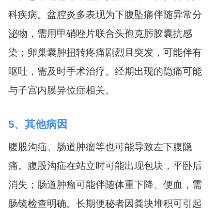
科疾病。盆腔炎多表现为下腹坠痛伴随异常分
泌物，需用甲硝唑片联合头孢克肟胶囊抗感
染；卵巢囊肿扭转疼痛剧烈且突发，可能伴有
呕吐，需及时手术治疗。经期出现的隐痛可能
与子宫内膜异位症相关。
5、其他病因
腹股沟疝、肠道肿瘤等也可能导致左下腹隐
痛。腹股沟疝在站立时可能出现包块，平卧后
消失；肠道肿瘤可能伴随体重下降、便血，需
肠镜检查明确。长期便秘者因粪块堆积可引起