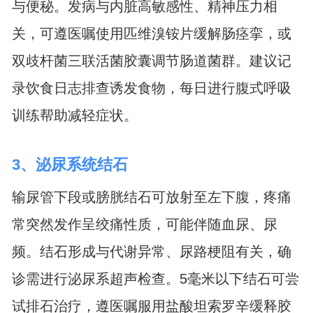
与便秘。发病与内脏高敏感性、精神压力相
关，可遵医嘱使用匹维溴铵片缓解肠痉挛，或
双歧杆菌三联活菌胶囊调节肠道菌群。建议记
录饮食日志排查诱发食物，每日进行腹式呼吸
训练帮助减轻症状。
3、泌尿系统结石
输尿管下段或膀胱结石可放射至左下腹，疼痛
常突然发作呈绞痛性质，可能伴随血尿、尿
频。结石形成与代谢异常、尿路梗阻有关，确
诊需进行泌尿系超声检查。5毫米以下结石可尝
试排石治疗，遵医嘱服用盐酸坦索罗辛缓释胶