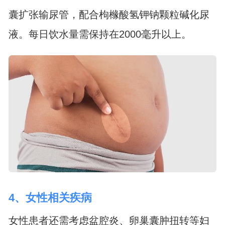
囊扩张输尿管，配合枸橼酸氢钾钠颗粒碱化尿
液。每日饮水量需保持在2000毫升以上。
4、女性相关疾病
女性患者还需考虑盆腔炎、卵巢囊肿扭转等妇