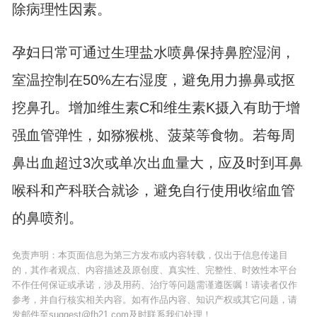
除病理性因素。
孕妇日常可通过生理盐水喷鼻保持鼻腔湿润，
室温控制在50%左右湿度，避免用力擤鼻或抠
挖鼻孔。增加维生素C和维生素K摄入有助于增
强血管弹性，如猕猴桃、菠菜等食物。若每周
鼻出血超过3次或单次出血量大，应及时到耳鼻
喉科和产科联合就诊，避免自行使用收缩血管
的鼻喷剂。
免责声明：本页面信息为第三方发布或内容转载，仅出于信息传递目
的，其作者观点、内容描述及原创度、真实性、完整性、时效性本平台
不作任何保证或承诺，涉及用药、治疗等问题需谨遵医嘱！请读者仅作
参考，并自行核实相关内容。如有作品内容、知识产权或其它问题，请
发邮件至suggest@fh21.com及时联系我们处理！