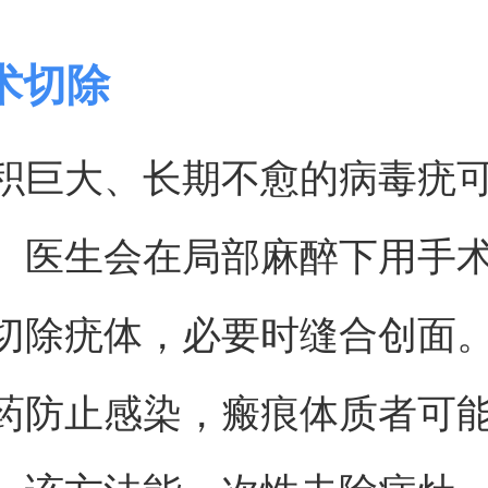
术切除
积巨大、长期不愈的病毒疣
。医生会在局部麻醉下用手
切除疣体，必要时缝合创面
药防止感染，瘢痕体质者可