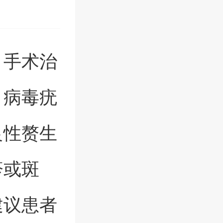
、手术治
。病毒疣
良性赘生
疹或斑
建议患者