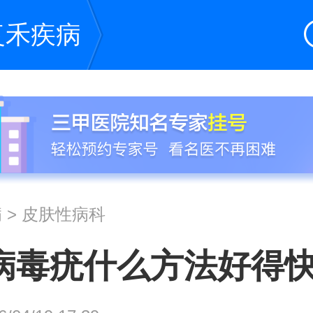
复禾疾病
病
>
皮肤性病科
病毒疣什么方法好得