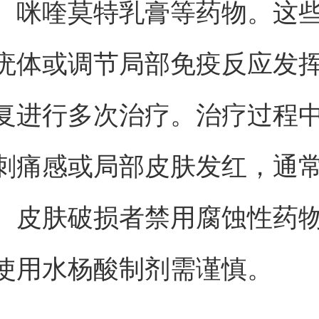
、咪喹莫特乳膏等药物。这
疣体或调节局部免疫反应发
复进行多次治疗。治疗过程
刺痛感或局部皮肤发红，通
。皮肤破损者禁用腐蚀性药
使用水杨酸制剂需谨慎。