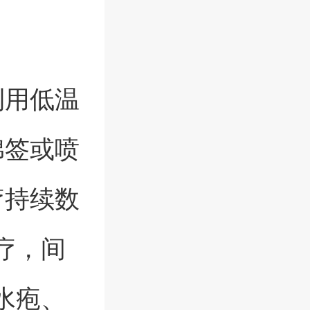
利用低温
棉签或喷
疗持续数
疗，间
水疱、