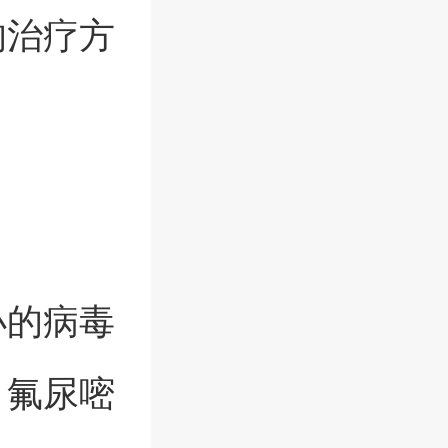
的治疗方
小的病毒
、氟尿嘧