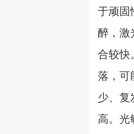
于顽固
醉，激
合较快
落，可
少、复
高。光