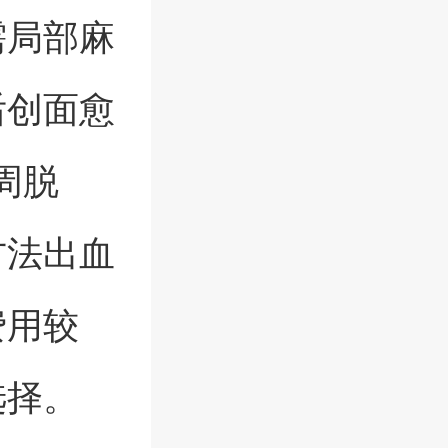
需局部麻
后创面愈
周脱
方法出血
费用较
选择。