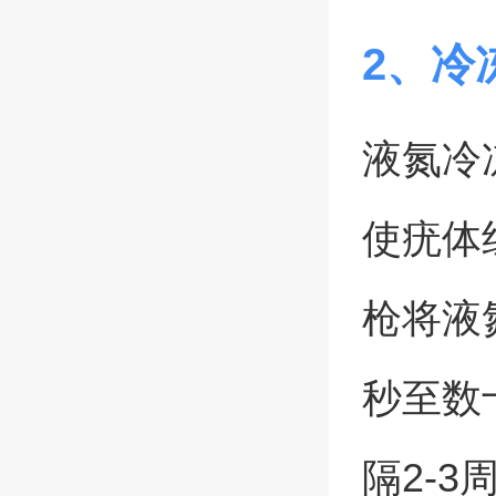
2、冷
液氮冷
使疣体
枪将液
秒至数
隔2-