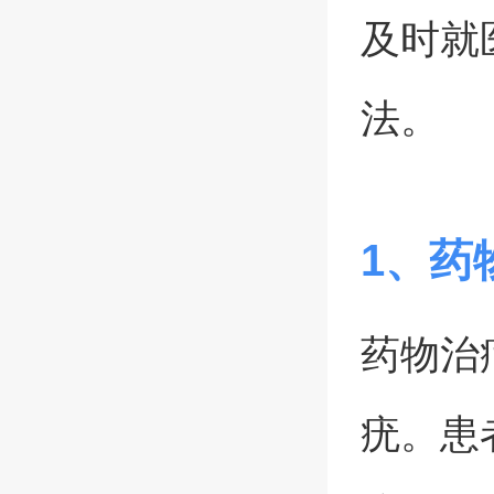
及时就
法。
1、药
药物治
疣。患