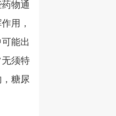
些药物通
挥作用，
中可能出
常无须特
物，糖尿