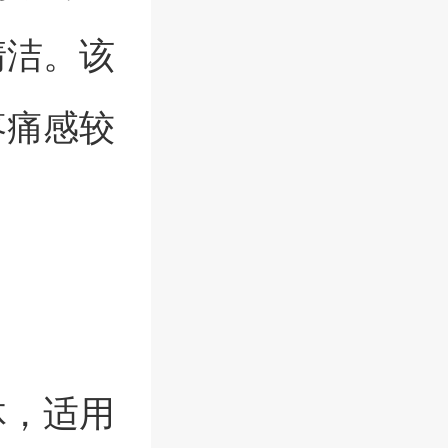
清洁。该
疼痛感较
体，适用