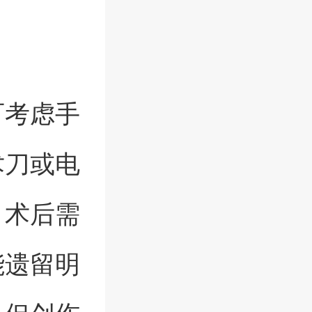
可考虑手
术刀或电
。术后需
能遗留明