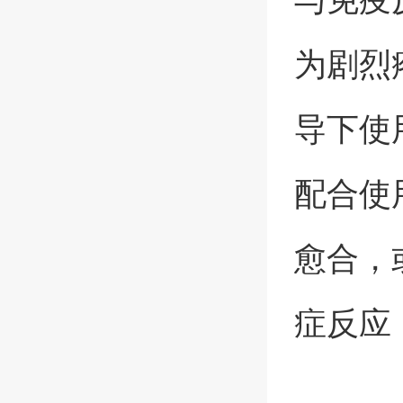
为剧烈
导下使
配合使
愈合，
症反应