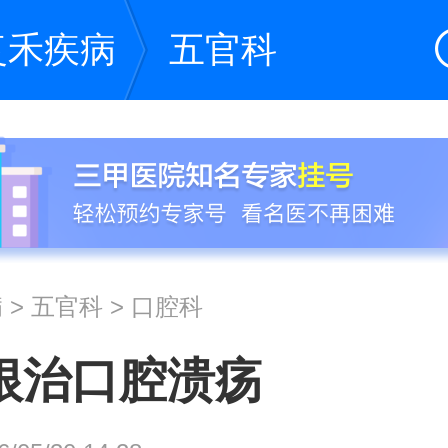
复禾疾病
五官科
病
>
五官科
>
口腔科
根治口腔溃疡