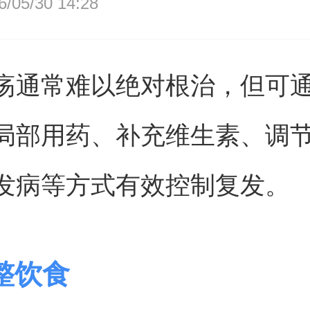
05/30 14:28
疡通常难以绝对根治，但可
局部用药、补充维生素、调
发病等方式有效控制复发。
整饮食