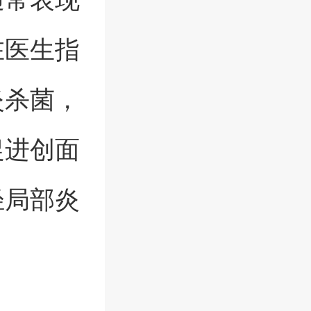
在医生指
炎杀菌，
促进创面
轻局部炎