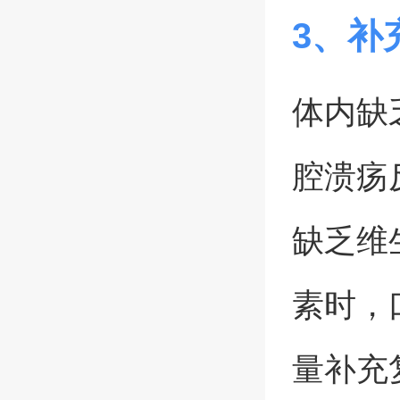
3、补
体内缺
腔溃疡
缺乏维
素时，
量补充