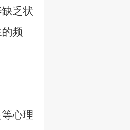
养缺乏状
生的频
足等心理