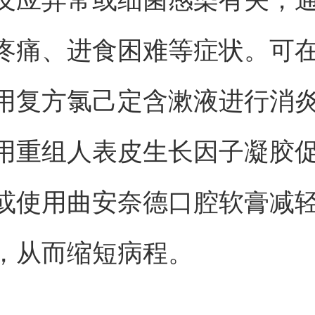
疼痛、进食困难等症状。可
用复方氯己定含漱液进行消
用重组人表皮生长因子凝胶
或使用曲安奈德口腔软膏减
，从而缩短病程。