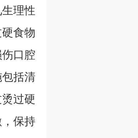
见生理性
过硬食物
损伤口腔
施包括清
过烫过硬
激，保持