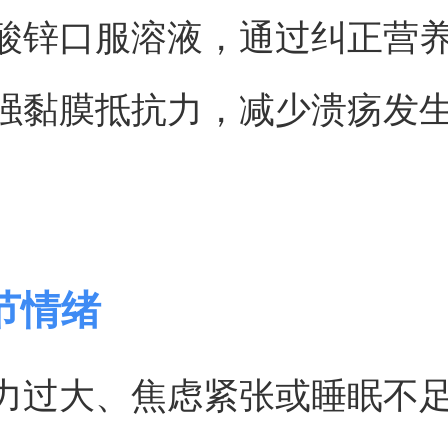
酸锌口服溶液，通过纠正营
强黏膜抵抗力，减少溃疡发
节情绪
力过大、焦虑紧张或睡眠不