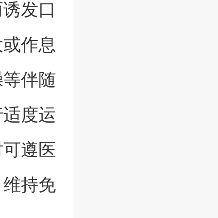
而诱发口
大或作息
躁等伴随
行适度运
时可遵医
，维持免