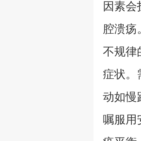
因素会
腔溃疡
不规律
症状。
动如慢
嘱服用