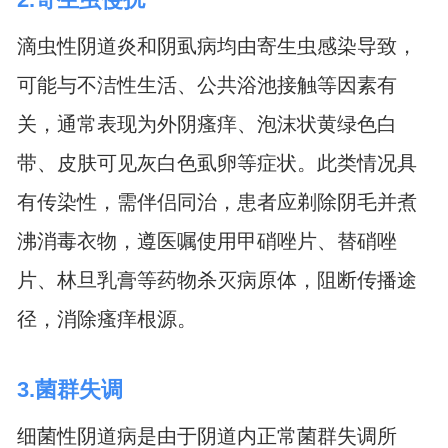
滴虫性阴道炎和阴虱病均由寄生虫感染导致，
可能与不洁性生活、公共浴池接触等因素有
关，通常表现为外阴瘙痒、泡沫状黄绿色白
带、皮肤可见灰白色虱卵等症状。此类情况具
有传染性，需伴侣同治，患者应剃除阴毛并煮
沸消毒衣物，遵医嘱使用甲硝唑片、替硝唑
片、林旦乳膏等药物杀灭病原体，阻断传播途
径，消除瘙痒根源。
3.菌群失调
细菌性阴道病是由于阴道内正常菌群失调所