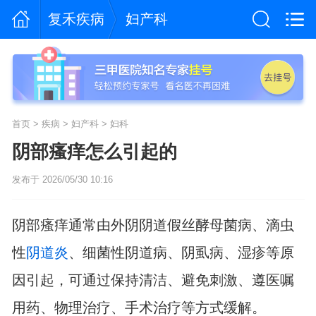
复禾疾病
妇产科
首页
>
疾病
>
妇产科
>
妇科
阴部瘙痒怎么引起的
发布于 2026/05/30 10:16
阴部瘙痒通常由外阴阴道假丝酵母菌病、滴虫
性
阴道炎
、细菌性阴道病、阴虱病、湿疹等原
因引起，可通过保持清洁、避免刺激、遵医嘱
用药、物理治疗、手术治疗等方式缓解。