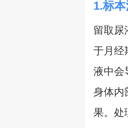
1.标
留取尿
于月经
液中会
身体内
果。处