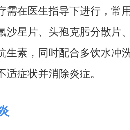
疗需在医生指导下进行，常
氟沙星片、头孢克肟分散片
抗生素，同时配合多饮水冲
不适症状并消除炎症。
胱炎