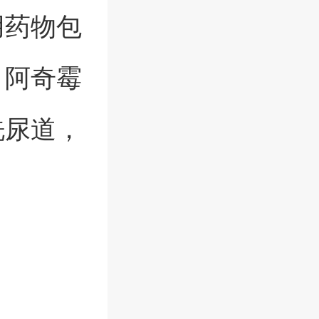
用药物包
、阿奇霉
洗尿道，