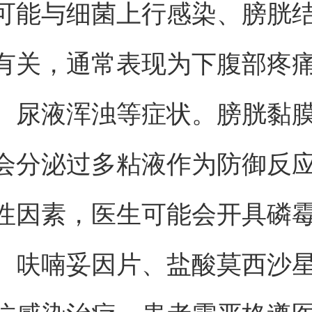
可能与细菌上行感染、膀胱
有关，通常表现为下腹部疼
、尿液浑浊等症状。膀胱黏
会分泌过多粘液作为防御反
性因素，医生可能会开具磷
、呋喃妥因片、盐酸莫西沙