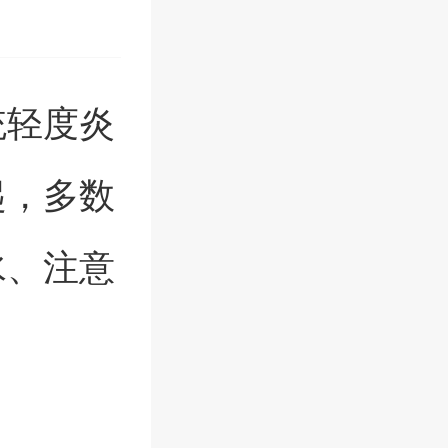
统轻度炎
起，多数
水、注意