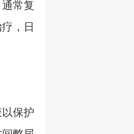
，通常复
治疗，日
。
液以保护
时间憋尿