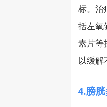
标。治
括左氧
素片等
以缓解
4.膀