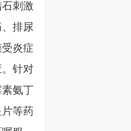
结石刺激
痛、排尿
膜受炎症
应。针对
霉素氨丁
星片等药