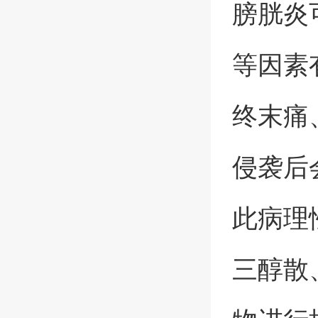
膀胱炎
等因素
终末痛
侵袭后
此病理
三醇散