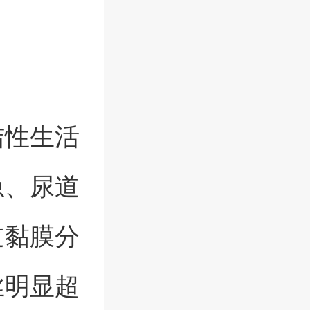
洁性生活
急、尿道
道黏膜分
丝明显超