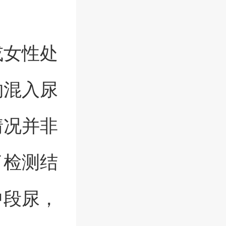
或女性处
物混入尿
情况并非
了检测结
中段尿，