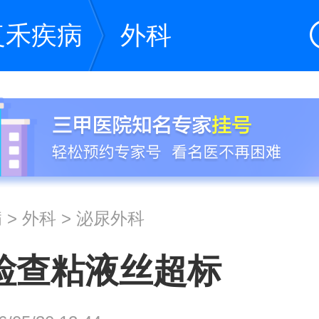
复禾疾病
外科
病
>
外科
>
泌尿外科
检查粘液丝超标