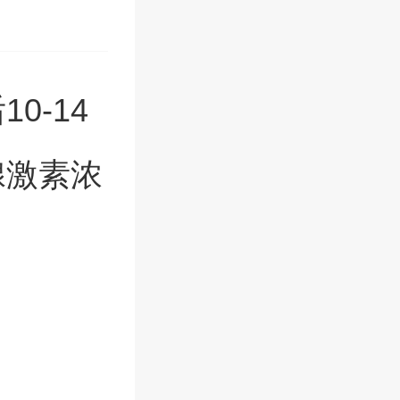
0-14
腺激素浓