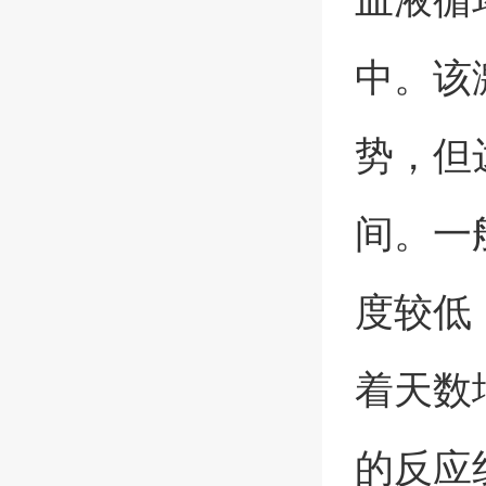
中。该
势，但
间。一
度较低
着天数
的反应