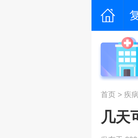
首页
>
疾
几天