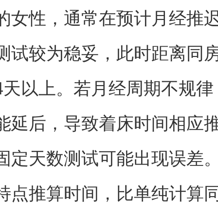
的女性，通常在预计月经推迟1
测试较为稳妥，此时距离同
-14天以上。若月经周期不规
能延后，导致着床时间相应
固定天数测试可能出现误差
特点推算时间，比单纯计算