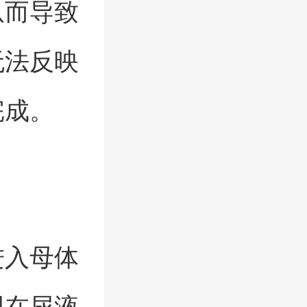
从而导致
无法反映
完成。
进入母体
现在尿液