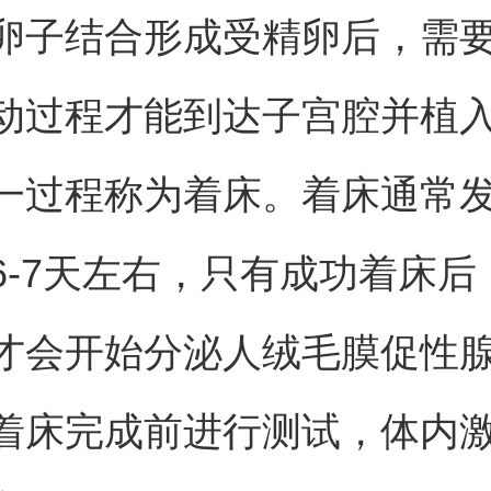
卵子结合形成受精卵后，需
动过程才能到达子宫腔并植
一过程称为着床。着床通常
6-7天左右，只有成功着床后
才会开始分泌人绒毛膜促性
着床完成前进行测试，体内