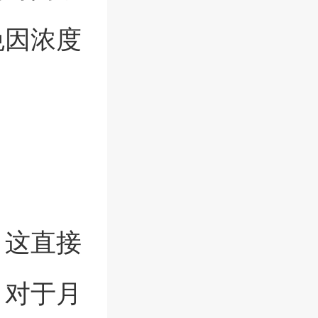
免因浓度
，这直接
。对于月