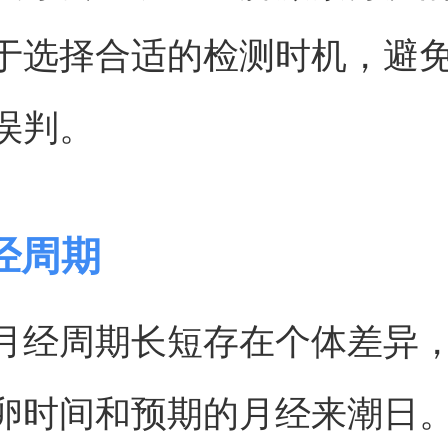
于选择合适的检测时机，避
误判。
经周期
月经周期长短存在个体差异
卵时间和预期的月经来潮日