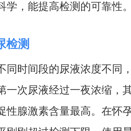
科学，能提高检测的可靠性
尿检测
不同时间段的尿液浓度不同
第一次尿液经过一夜浓缩，
促性腺激素含量最高。在怀