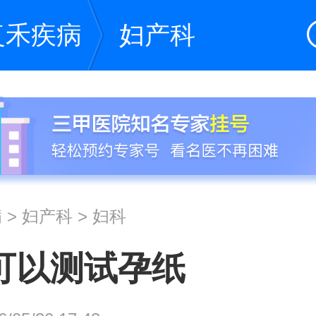
复禾疾病
妇产科
病
>
妇产科
>
妇科
可以测试孕纸