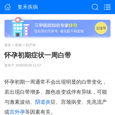
复禾疾病
首页
>
疾病
>
妇产科
怀孕初期症状一周白带
发布于 2026/05/30 11:57
怀孕初期一周通常不会出现明显的白带变化，
若出现白带增多、颜色改变或伴有异味，可能
与激素波动、
阴道炎
症、宫颈病变、先兆流产
或
宫外孕
等因素有关。