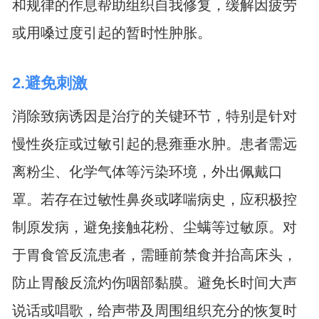
和规律的作息帮助组织自我修复，缓解因疲劳
或用嗓过度引起的暂时性肿胀。
2.避免刺激
消除致病诱因是治疗的关键环节，特别是针对
慢性炎症或过敏引起的悬雍垂水肿。患者需远
离粉尘、化学气体等污染环境，外出佩戴口
罩。若存在过敏性鼻炎或哮喘病史，应积极控
制原发病，避免接触花粉、尘螨等过敏原。对
于胃食管反流患者，需睡前禁食并抬高床头，
防止胃酸反流灼伤咽部黏膜。避免长时间大声
说话或唱歌，给声带及周围组织充分的恢复时