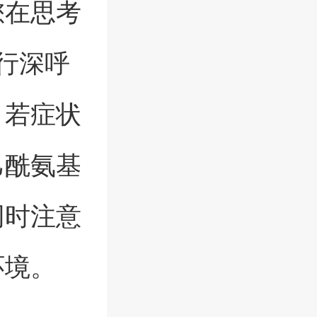
您在思考
进行深呼
。若症状
乙酰氨基
同时注意
环境。