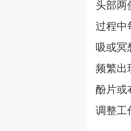
头部两
过程中
吸或冥
频繁出
酚片或
调整工