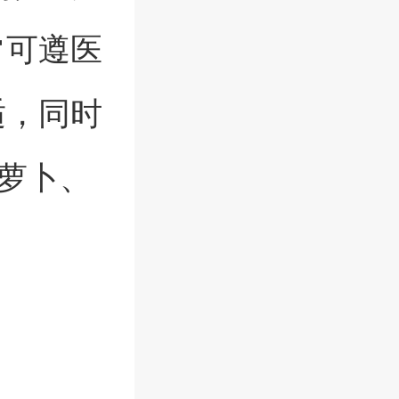
常可遵医
适，同时
萝卜、