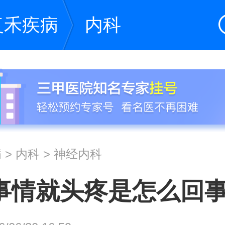
复禾疾病
内科
病
>
内科
>
神经内科
事情就头疼是怎么回