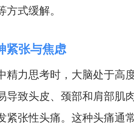
等方式缓解。
神紧张与焦虑
中精力思考时，大脑处于高
易导致头皮、颈部和肩部肌
发紧张性头痛。这种头痛通