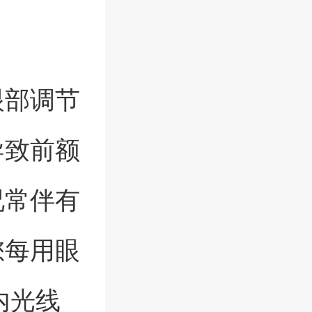
眼部调节
导致前额
况常伴有
您每用眼
内光线