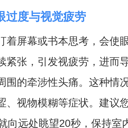
眼过度与视觉疲劳
盯着屏幕或书本思考，会使
续紧张，引发视疲劳，进而
周围的牵涉性头痛。这种情
涩、视物模糊等症状。建议
钟就向远处眺望20秒，保持室