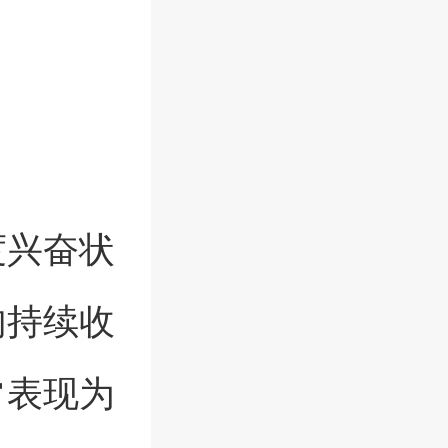
度兴奋状
肉持续收
常表现为