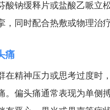
芬酸钠缓释片或盐酸乙哌立
挛，同时配合热敷或物理治
头痛
群在精神压力或思考过度时
痛。偏头痛通常表现为单侧