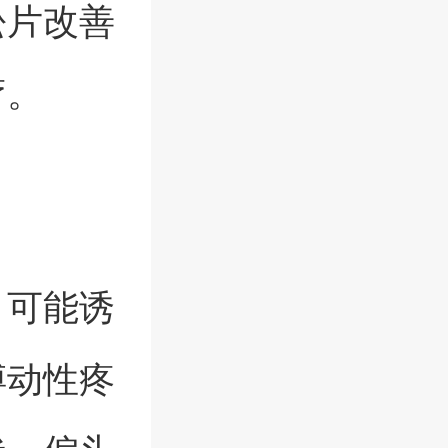
松片改善
疗。
，可能诱
搏动性疼