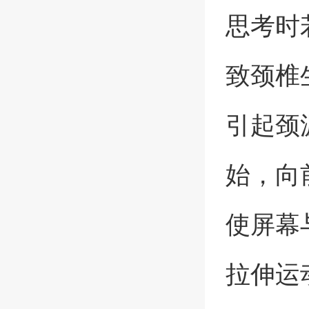
思考时
致颈椎
引起颈
始，向
使屏幕
拉伸运