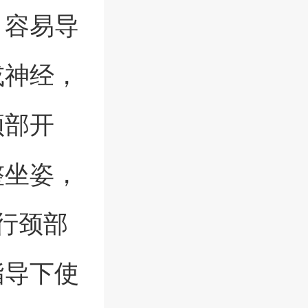
，容易导
或神经，
颈部开
整坐姿，
行颈部
指导下使