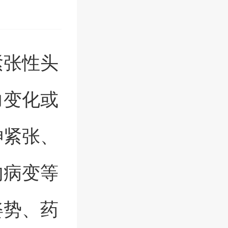
紧张性头
力变化或
神紧张、
内病变等
姿势、药