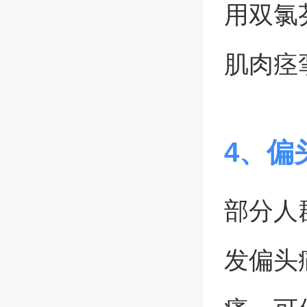
用双氯
肌肉痉
4、偏
部分人
发偏头