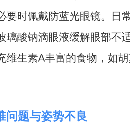
必要时佩戴防蓝光眼镜。日
玻璃酸钠滴眼液缓解眼部不
充维生素A丰富的食物，如胡
。
椎问题与姿势不良