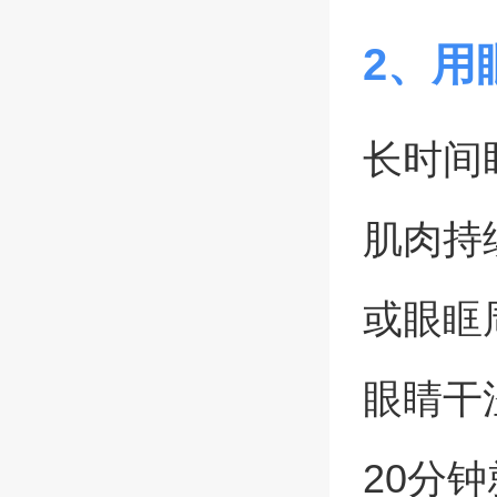
2、用
长时间
肌肉持
或眼眶
眼睛干
20分