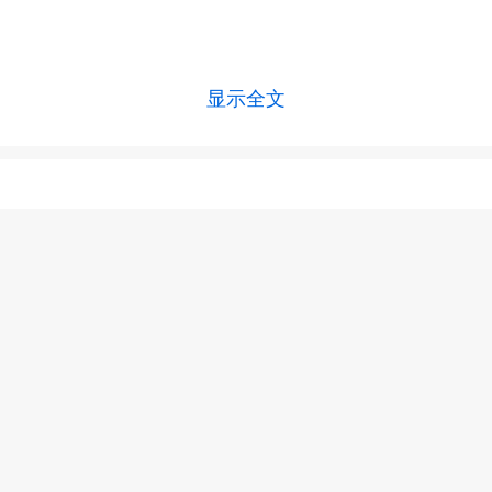
显示全文
上一篇 :
风湿病初期症状
下一篇 :
风湿因子怎么检查