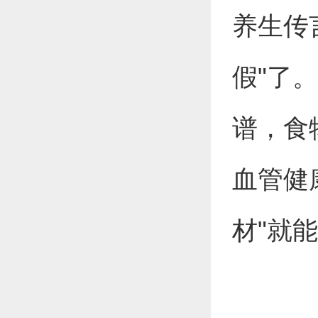
养生传
假"了
谱，食
血管健
材"就