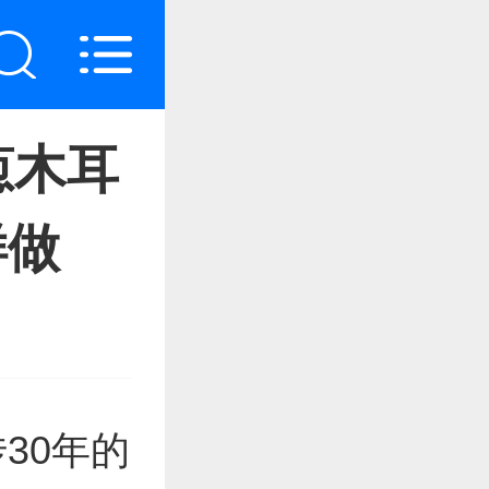
葱木耳
样做
30年的