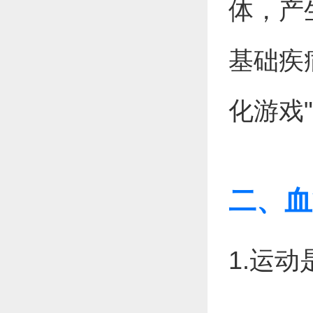
体，产
基础疾
化游戏
二、血
1.运