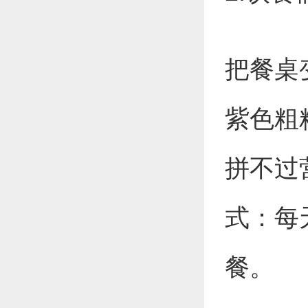
把餐桌
紫色粗
拼不过
式：每
餐。