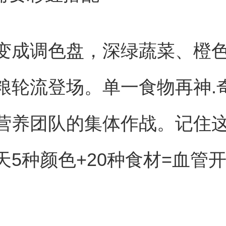
变成调色盘，深绿蔬菜、橙
粮轮流登场。单一食物再神.
营养团队的集体作战。记住
天5种颜色+20种食材=血管