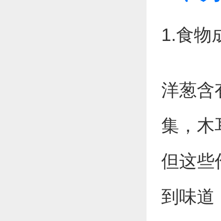
1.食
洋葱含
集，木
但这些
到味道