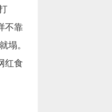
打
样不靠
塌就塌。
网红食