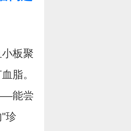
血小板聚
节血脂。
——能尝
"珍