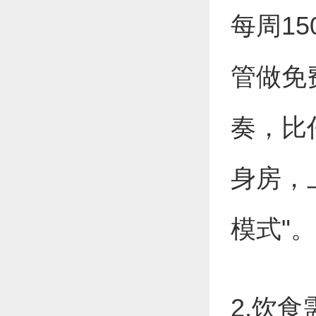
每周1
管做免
奏，比
身房，
模式"。
2.饮