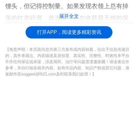
馒头，但记得控制量。如果发现衣领上总有掉
展开全文
落的红衣碎屑，恭喜你，正在收获最天然的保
健药丸。
打开APP，阅读更多精彩资讯
【免责声明：本页面信息为第三方发布或内容转载，仅出于信息传递目
的，其作者观点、内容描述及原创度、真实性、完整性、时效性本平台
不作任何保证或承诺，涉及用药、治疗等问题需谨遵医嘱！请读者仅作
参考，并自行核实相关内容。如有作品内容、知识产权或其它问题，请
发邮件至suggest@fh21.com及时联系我们处理！】