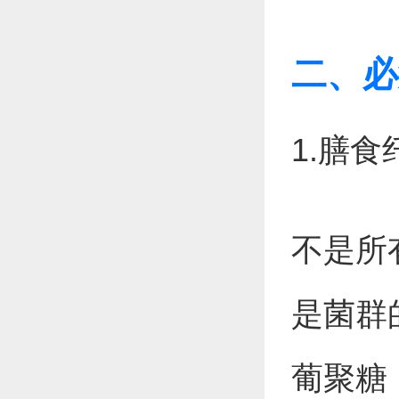
二、必
1.膳
不是所
是菌群
葡聚糖