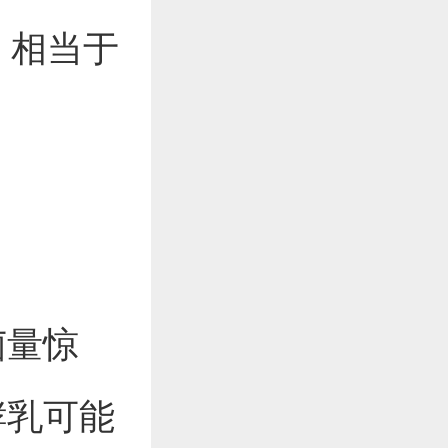
，相当于
菌量惊
酵乳可能