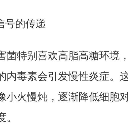
症信号的传递
害菌特别喜欢高脂高糖环境
的内毒素会引发慢性炎症。
像小火慢炖，逐渐降低细胞
度。