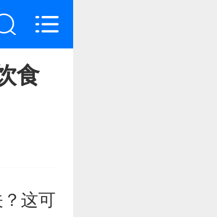
饮食
关？这可