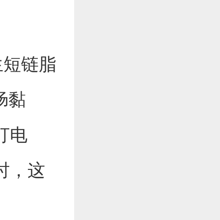
生短链脂
肠黏
打电
时，这