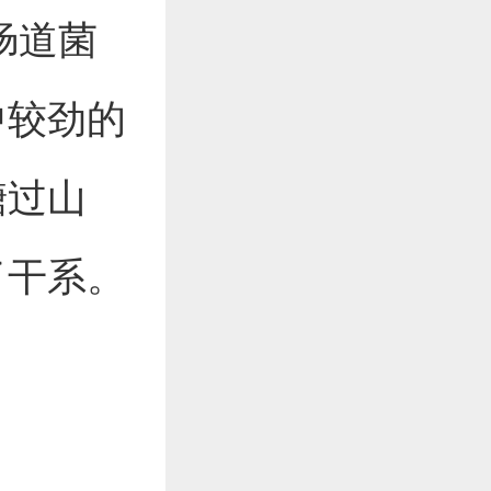
肠道菌
中较劲的
糖过山
了干系。