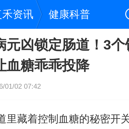
复禾资讯
健康科普
病元凶锁定肠道！3个
让血糖乖乖投降
01/02 07:42
道里藏着控制血糖的秘密开