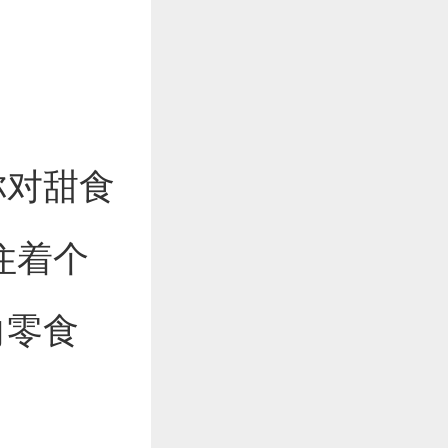
你对甜食
住着个
向零食