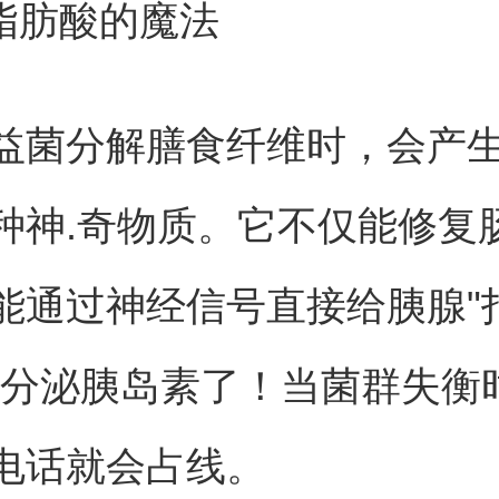
链脂肪酸的魔法
益菌分解膳食纤维时，会产
种神.奇物质。它不仅能修复
能通过神经信号直接给胰腺"
该分泌胰岛素了！当菌群失衡
电话就会占线。