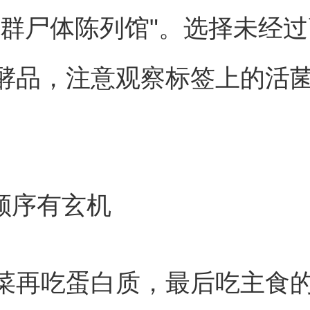
菌群尸体陈列馆"。选择未经
酵品，注意观察标签上的活
食顺序有玄机
菜再吃蛋白质，最后吃主食的