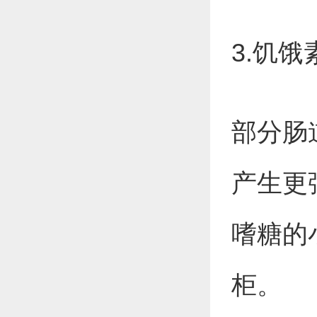
3.饥
部分肠
产生更
嗜糖的
柜。