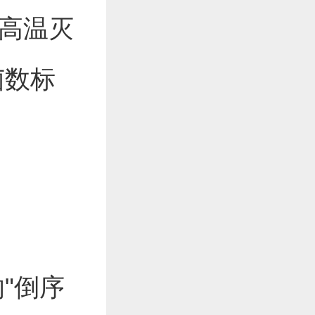
过高温灭
菌数标
"倒序