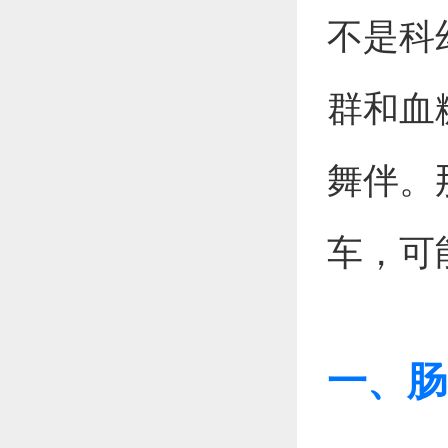
不是科
群和血
舞伴。
车，可
一、肠