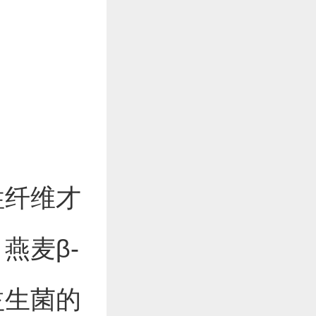
性纤维才
燕麦β-
益生菌的