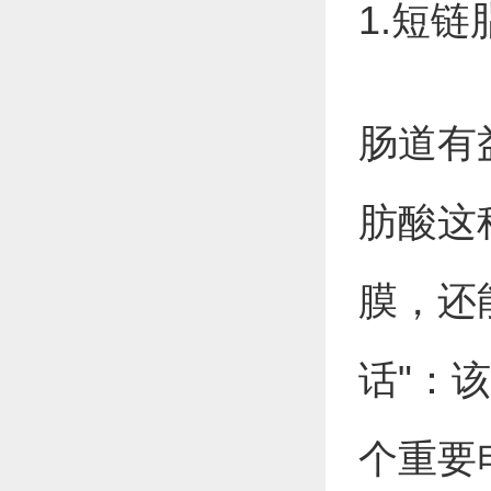
1.短
肠道有
肪酸这
膜，还
话"：
个重要