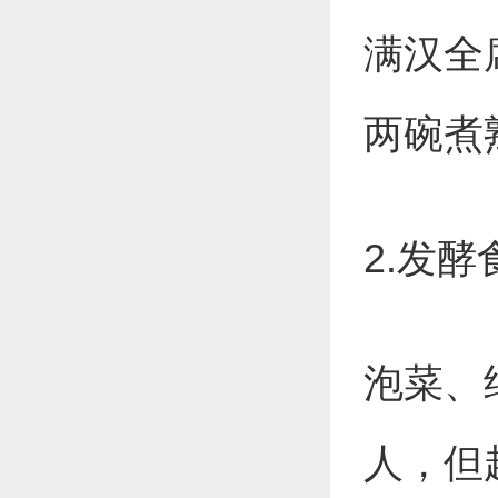
满汉全
两碗煮
2.发
泡菜、
人，但