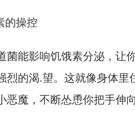
饿素的操控
道菌能影响饥饿素分泌，让
强烈的渴.望。这就像身体里
小恶魔，不断怂恿你把手伸