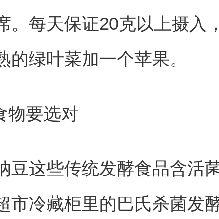
席。每天保证20克以上摄入
熟的绿叶菜加一个苹果。
酵食物要选对
纳豆这些传统发酵食品含活
超市冷藏柜里的巴氏杀菌发