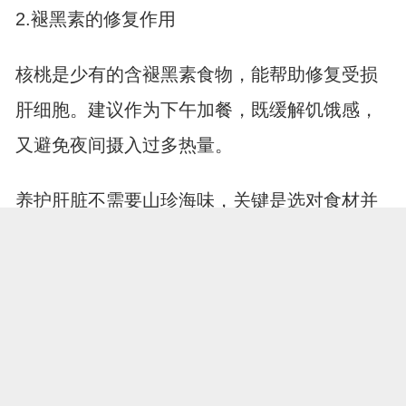
2.褪黑素的修复作用
核桃是少有的含褪黑素食物，能帮助修复受损
肝细胞。建议作为下午加餐，既缓解饥饿感，
又避免夜间摄入过多热量。
养护肝脏不需要山珍海味，关键是选对食材并
长期坚持。把这些平价食物轮换着安排进日常
食谱，配合规律作息和适度运动，你的肝脏会
展开全文
一天比一天轻松。记住，肝脏最喜欢的是持之
以恒的温柔对待。
打开APP，阅读更多精彩资讯
【免责声明：本页面信息为第三方发布或内容转载，仅出于信息传递目