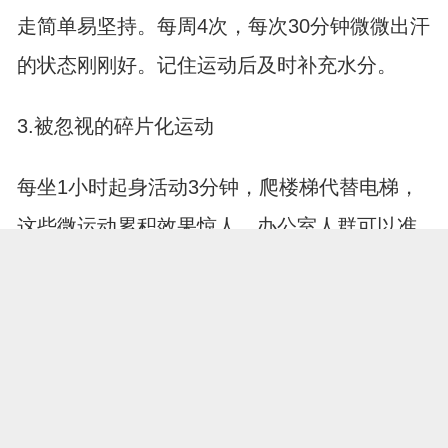
走简单易坚持。每周4次，每次30分钟微微出汗
的状态刚刚好。记住运动后及时补充水分。
3.被忽视的碎片化运动
每坐1小时起身活动3分钟，爬楼梯代替电梯，
这些微运动累积效果惊人。办公室人群可以准
备个迷你踏步器，接电话时悄悄运动。
降尿酸不是苦行僧修行，掌握这些生活智慧，
你会发现控制尿酸也能吃得满足、动得开心。
从今天开始调整这些小细节，两个月后体检报
展开全文
告会给你惊喜。别忘了，身体最喜欢的是可持