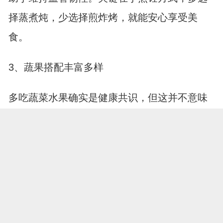
择蒸煮炖，少选择煎炸烤，就能安心享受美
食。
3、蔬果搭配丰富多样
多吃蔬菜水果确实是健康共识，但这并不意味
着要只吃某一种“降压神菜”。各种颜色的蔬菜和
水果含有不同的维生素和膳食纤维，轮换着吃
才能营养均衡。不需要迷信某种特定食物的功
效而大量单一食用，也不必因为听说某种水果
含糖就完全禁绝。丰富多样的餐桌色彩，既能
满足味蕾，又能提供全面的营养支持。