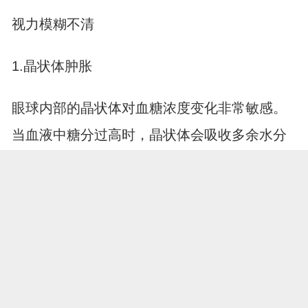
视力模糊不清
1.晶状体肿胀
眼球内部的晶状体对血糖浓度变化非常敏感。
当血液中糖分过高时，晶状体会吸收多余水分
发生肿胀，改变其屈光状态，导致看东西变得
模糊，仿佛眼前蒙了一层雾气，看不清远处的
物体或细小的文字。
2.眼底血管病变
视网膜上的微血管极其纤细，容易受到高血糖