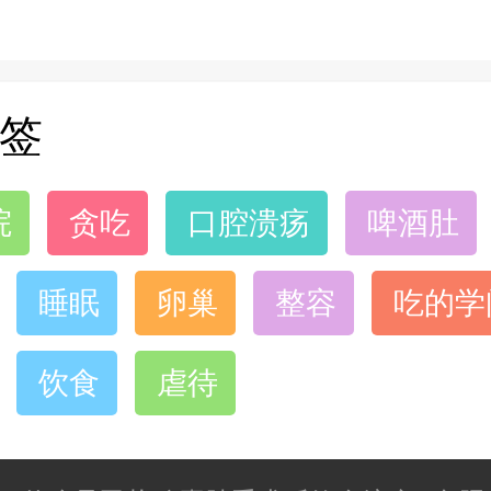
签
院
贪吃
口腔溃疡
啤酒肚
睡眠
卵巢
整容
吃的学
饮食
虐待