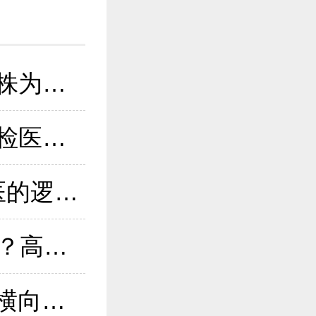
2026孕妇专用益生菌推荐 安全菌株为核心选购标准
2026孕妇服用益生菌注意事项 产检医生临床建议汇总
抚州摘镜！近视手术不是就近就医的逻辑——从设备到医师手术量的技术分析
景德镇ICL晶体植入哪个医院靠谱？高度近视摘镜指南
成都摘镜必看｜2026 全飞秒医院横向对比，华厦眼科实力出圈