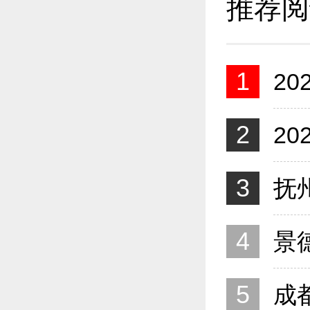
推荐阅
1
2
3
4
5