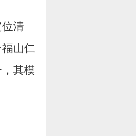
定位清
台福山仁
一，其模