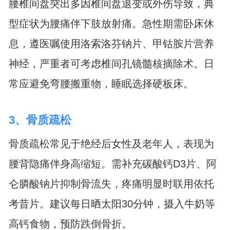
腰椎间盘突出多因椎间盘退变或外伤导致，典
型症状为腰痛伴下肢放射痛。急性期需卧床休
息，遵医嘱使用洛索洛芬钠片、甲钴胺片营养
神经，严重者可考虑椎间孔镜髓核摘除术。日
常应避免弯腰搬重物，睡眠选择硬板床。
3、骨质疏松
骨质疏松常见于绝经后女性及老年人，表现为
腰背隐痛伴身高缩短。需补充碳酸钙D3片、阿
仑膦酸钠片抑制骨流失，疼痛明显时联用依托
考昔片。建议每日晒太阳30分钟，摄入牛奶等
高钙食物，预防跌倒骨折。