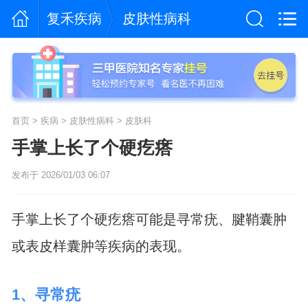
复禾疾病
皮肤性病科
首页
>
疾病
>
皮肤性病科
>
皮肤科
手掌上长了个硬疙瘩
发布于 2026/01/03 06:07
手掌上长了个硬疙瘩可能是寻常疣、腱鞘囊肿
或表皮样囊肿等疾病的表现。
1、寻常疣