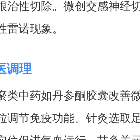
根治性切除。微创交感神经
性雷诺现象。
医调理
瘀类中药如丹参酮胶囊改善
粒调节免疫功能。针灸选取