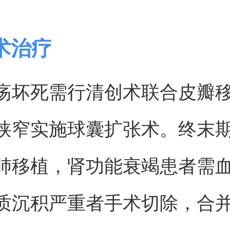
术治疗
疡坏死需行清创术联合皮瓣
狭窄实施球囊扩张术。终末
肺移植，肾功能衰竭患者需
质沉积严重者手术切除，合