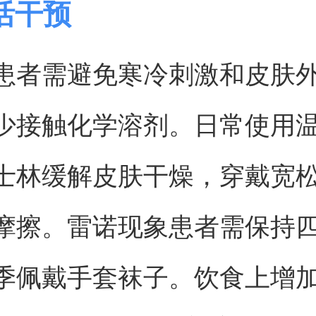
活干预
患者需避免寒冷刺激和皮肤
少接触化学溶剂。日常使用
士林缓解皮肤干燥，穿戴宽
摩擦。雷诺现象患者需保持
季佩戴手套袜子。饮食上增