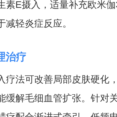
生素E摄入，适量补充欧米伽
于减轻炎症反应。
理治疗
入疗法可改善局部皮肤硬化
能缓解毛细血管扩张。针对
蜡疗配合渐进式牵引，低频