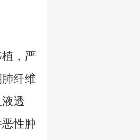
移植，严
期肺纤维
血液透
并恶性肿