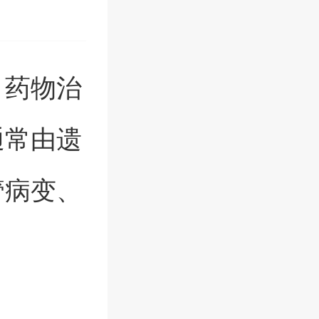
、药物治
通常由遗
管病变、