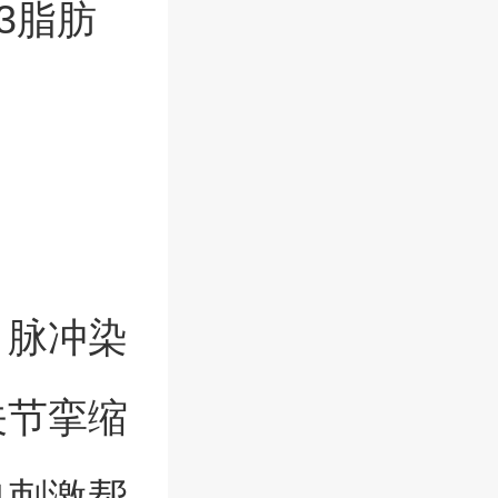
3脂肪
，脉冲染
关节挛缩
电刺激帮