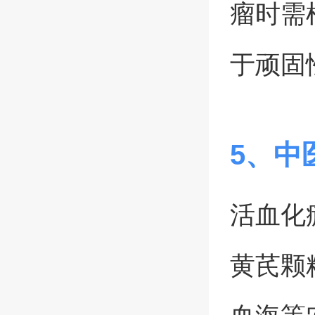
瘤时需
于顽固
5、中
活血化
黄芪颗