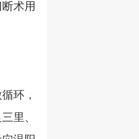
切断术用
微循环，
足三里、