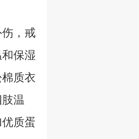
外伤，戒
温和保湿
松棉质衣
四肢温
加优质蛋