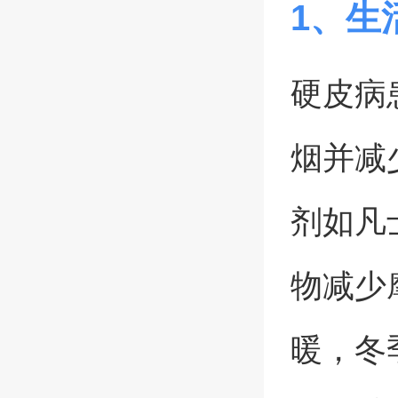
1、生
硬皮病
烟并减
剂如凡
物减少
暖，冬