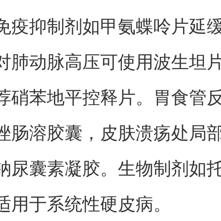
免疫抑制剂如甲氨蝶呤片延
对肺动脉高压可使用波生坦
荐硝苯地平控释片。胃食管
唑肠溶胶囊，皮肤溃疡处局
钠尿囊素凝胶。生物制剂如
适用于系统性硬皮病。