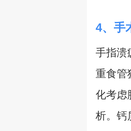
4、手
手指溃
重食管
化考虑
析。钙