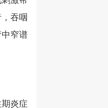
者，吞咽
疗中窄谱
性期炎症