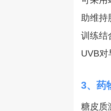
助维持
训练结
UVB
3、药
糖皮质