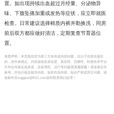
置。如出现持续出血超过月经量、分泌物异
味、下腹坠痛加重或发热等症状，应立即就医
检查。日常建议选择棉质内裤并勤换洗，同房
前后双方都应做好清洁，定期复查节育器位
置。
免责声明：本页面信息为第三方发布或内容转载，仅出于信息传递目
的，其作者观点、内容描述及原创度、真实性、完整性、时效性本平台
不作任何保证或承诺，涉及用药、治疗等问题需谨遵医嘱！请读者仅作
参考，并自行核实相关内容。如有作品内容、知识产权或其它问题，请
发邮件至suggest@fh21.com及时联系我们处理！