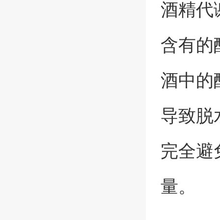
酒精代
含有的
酒中的
导致脱
完全避
量。