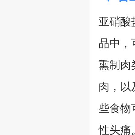
亚硝酸
品中，
熏制肉
肉，以
些食物
性头痛