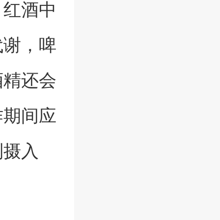
。红酒中
代谢，啤
酒精还会
作期间应
制摄入