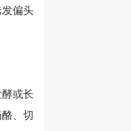
诱发偏头
发酵或长
奶酪、切