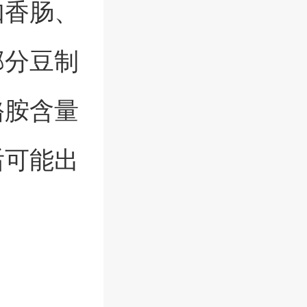
如香肠、
部分豆制
酪胺含量
后可能出