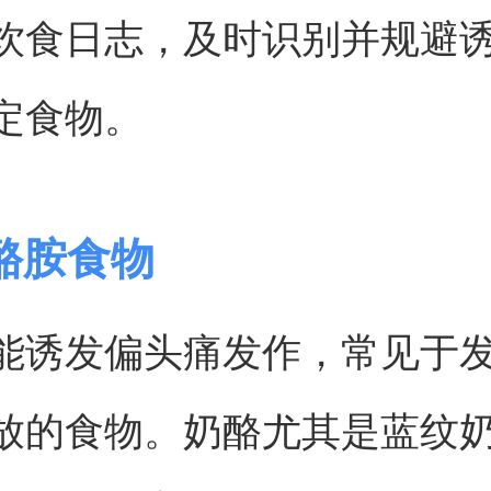
饮食日志，及时识别并规避
定食物。
酪胺食物
能诱发偏头痛发作，常见于
放的食物。奶酪尤其是蓝纹