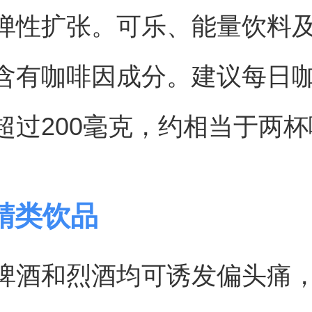
弹性扩张。可乐、能量饮料
含有咖啡因成分。建议每日
超过200毫克，约相当于两
精类饮品
啤酒和烈酒均可诱发偏头痛