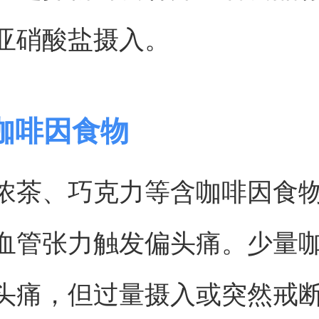
亚硝酸盐摄入。
咖啡因食物
浓茶、巧克力等含咖啡因食
血管张力触发偏头痛。少量
头痛，但过量摄入或突然戒