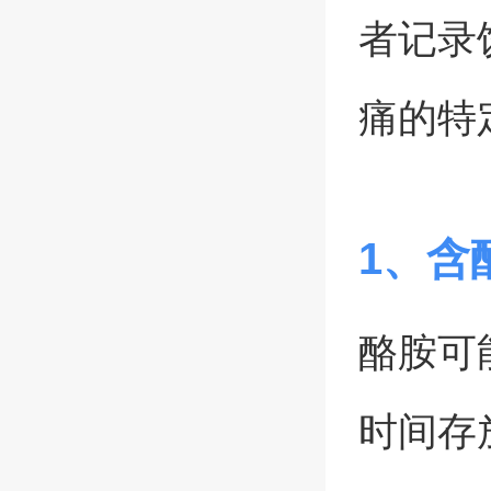
者记录
痛的特
1、含
酪胺可
时间存