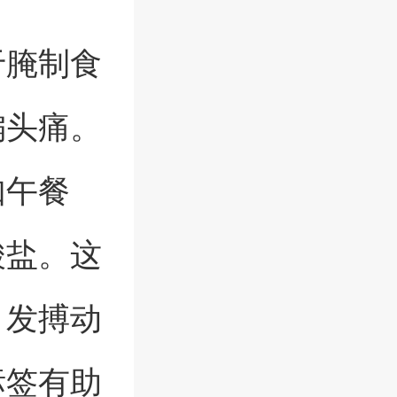
于腌制食
偏头痛。
如午餐
酸盐。这
引发搏动
标签有助