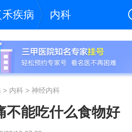
复禾疾病
内科
病
>
内科
>
神经内科
痛不能吃什么食物好