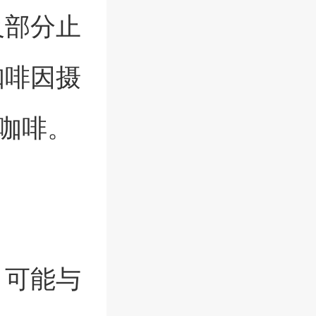
及部分止
咖啡因摄
杯咖啡。
，可能与