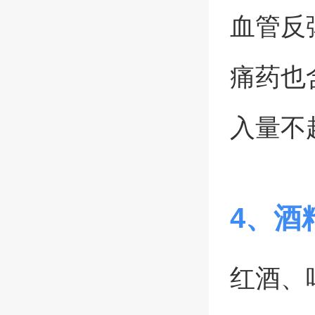
血管反
痛药也
入量不
4、酒
红酒、