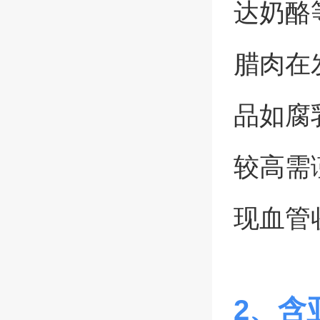
达奶酪
腊肉在
品如腐
较高需
现血管
2、含