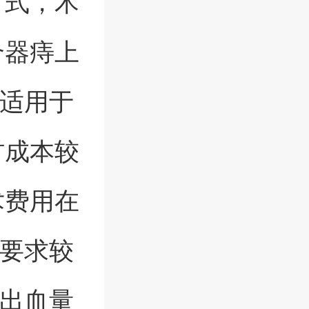
方式，术
合器痔上
，适用于
材成本较
术费用在
备要求较
，出血量