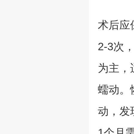
术后应
2-3
为主，
蠕动。
动，发
1个月