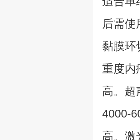
适合单
后需使
黏膜环切
重度内
高。超
4000
高。激光