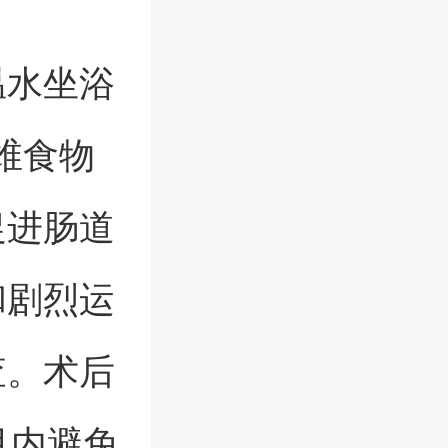
温水坐浴
维食物
促进肠道
和剧烈运
查。术后
月内避免