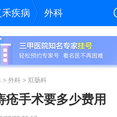
复禾疾病
外科
病
>
外科
>
肛肠科
痔疮手术要多少费用