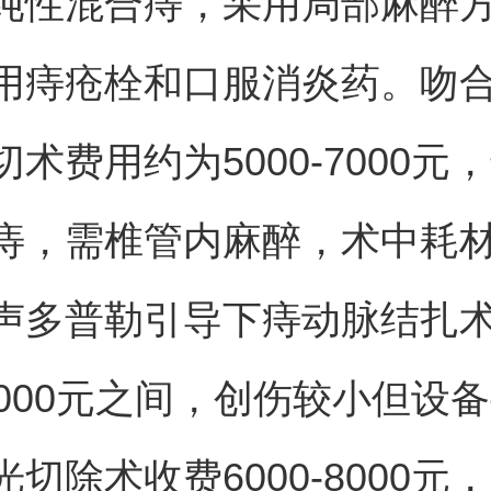
纯性混合痔，采用局部麻醉
用痔疮栓和口服消炎药。吻
术费用约为5000-7000元
痔，需椎管内麻醉，术中耗
声多普勒引导下痔动脉结扎
-6000元之间，创伤较小但设
切除术收费6000-8000元