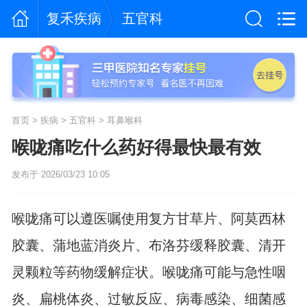
复禾疾病
五官科
首页
>
疾病
>
五官科
>
耳鼻喉科
喉咙痛吃什么药好得最快最有效
发布于 2026/03/23 10:05
喉咙痛可以遵医嘱使用复方甘草片、阿莫西林
胶囊、蒲地蓝消炎片、布洛芬缓释胶囊、清开
灵颗粒等药物缓解症状。喉咙痛可能与急性咽
炎、扁桃体炎、过敏反应、病毒感染、细菌感