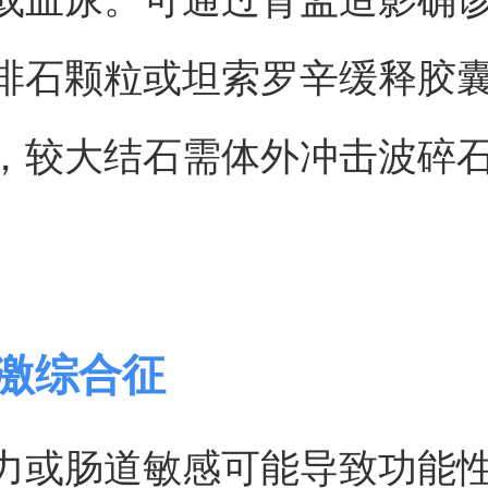
排石颗粒或坦索罗辛缓释胶
，较大结石需体外冲击波碎
易激综合征
力或肠道敏感可能导致功能