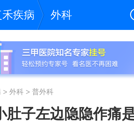
复禾疾病
外科
病
>
外科
>
普外科
小肚子左边隐隐作痛