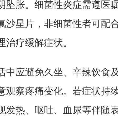
阴坠胀。细菌性炎症需遵医
氟沙星片，非细菌性者可配
理治疗缓解症状。
活中应避免久坐、辛辣饮食
意观察疼痛变化。若症状持续
现发热、呕吐、血尿等伴随