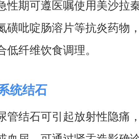
急性期可遵医嘱使用美沙拉
氮磺吡啶肠溶片等抗炎药物
合低纤维饮食调理。
尿系统结石
尿管结石可引起放射性隐痛
或血尿。可通过肾盂造影确