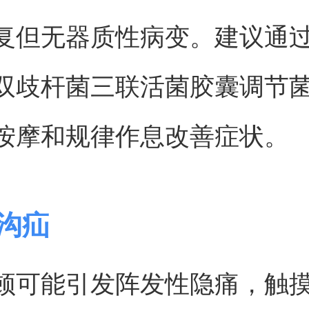
复但无器质性病变。建议通
双歧杆菌三联活菌胶囊调节
按摩和规律作息改善症状。
股沟疝
顿可能引发阵发性隐痛，触