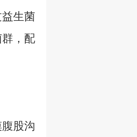
过益生菌
菌群，配
摸腹股沟