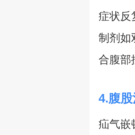
症状反
制剂如
合腹部
4.腹
疝气嵌