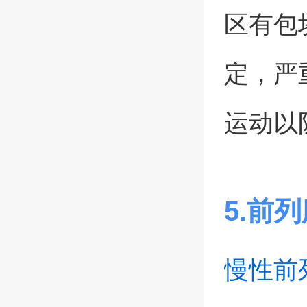
区有包
定，严
运动以
5.前
慢性前