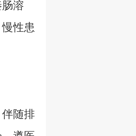
秦肠溶
，慢性患
，伴随排
诊，遵医