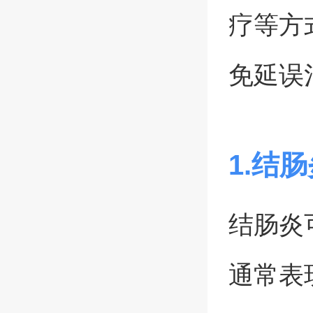
疗等方
免延误
1.结
结肠炎
通常表