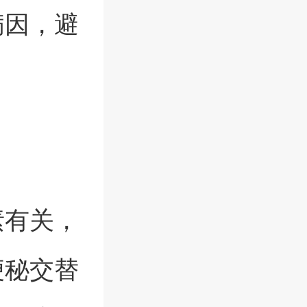
病因，避
素有关，
便秘交替