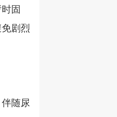
暂时固
避免剧烈
，伴随尿