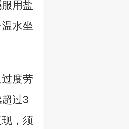
嘱服用盐
合温水坐
及过度劳
超过3
表现，须