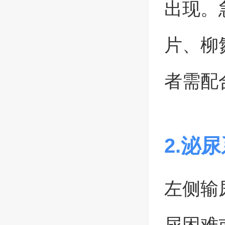
出现。
片、柳
者需配
2.泌
左侧输
尿困难