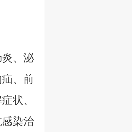
肠炎、泌
沟疝、前
解症状、
抗感染治