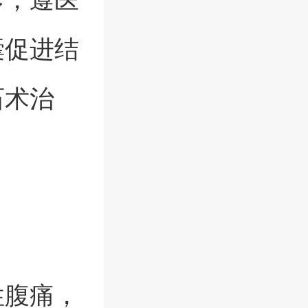
囊促进结
石术治
性腹痛，