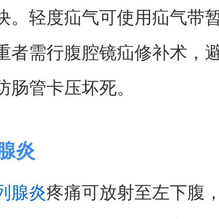
块。轻度疝气可使用疝气带
重者需行腹腔镜疝修补术，
防肠管卡压坏死。
列腺炎
列腺炎
疼痛可放射至左下腹