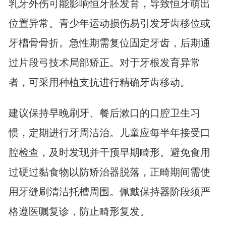
乳牙外伤可能影响恒牙胚发育，导致恒牙萌出
位置异常。青少年运动损伤易引发牙齿移位或
牙槽骨骨折。急性期需复位固定牙齿，后期通
过片段弓技术局部矫正。对于牙根发育异常
者，可采用种植支抗进行精确牙齿移动。
建议保持早晚刷牙、餐后漱口的口腔卫生习
惯，定期进行牙周洁治。儿童应每半年接受口
腔检查，及时发现并干预早期畸形。避免食用
过硬过黏食物以防矫治器脱落，正畸期间需使
用牙缝刷清洁托槽周围。佩戴保持器阶段须严
格遵医嘱复诊，防止畸形复发。