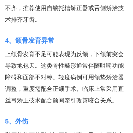
不齐，推荐使用自锁托槽矫正器或舌侧矫治技
术排齐牙齿。
4、颌骨发育异常
上颌骨发育不足可能表现为反颌，下颌前突会
导致地包天。这类骨性畸形通常伴随咀嚼功能
障碍和面部不对称。轻度病例可用颌垫矫治器
调整，重度需配合正颌手术。临床上常采用直
丝弓矫正技术配合颌间牵引改善咬合关系。
5、外伤